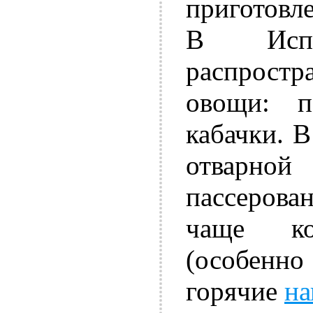
приготовл
В Испа
распрос
овощи: п
кабачки. 
отварн
пассерова
чаще ко
(особенно
горячие
на