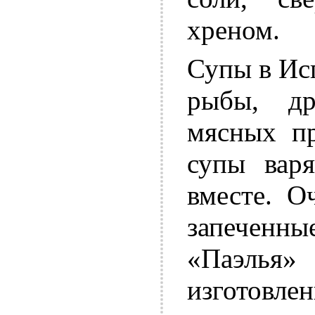
хреном.
Супы в Ис
рыбы, д
мясных пр
супы варя
вместе. О
запеченн
«Паэлья» 
изготовле