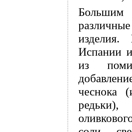
Большим
различные
изделия.
Испании и
из пом
добавление
чеснока (
редьки)
оливковог
соли, св