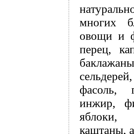
натуральн
многих б
овощи и ф
перец, ка
баклажа
сельдерей
фасоль, 
инжир, фи
яблоки,
каштаны, 