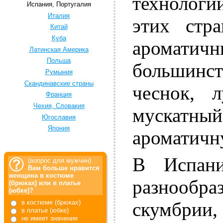
технологи
Испания, Португалия
Италия
этих стр
Китай
Куба
аромати
Латинская Америка
Польша
большинст
Румыния
Скандинавские страны
чеснок, л
Франция
Чехия, Словакия
мускатны
Югославия
Япония
ароматичн
В Испани
(вопрос для мужчин)
Вам больше нравится
женщина в костюме
разнообр
(брюках) или в платье
(юбке)?
в костюме (брюках)
скумбрии,
в платье (юбке)
не имеет значения