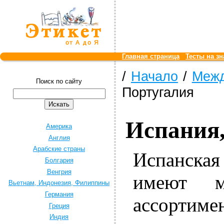
Главная страница
Тесты на зн
/
Начало
/
Межд
Поиск по сайту
Португалия
Испания,
Америка
Англия
Арабские страны
Испанска
Болгария
Венгрия
имеют м
Вьетнам, Индонезия, Филиппины
Германия
ассортим
Греция
Индия