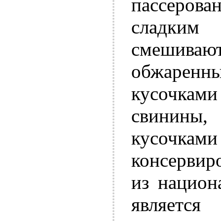
пассеров
сладки
смешива
обжарен
кусочка
свинины
кусочкам
консерви
из национ
являетс