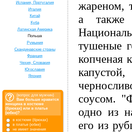
жареном, 
Испания, Португалия
Италия
а также 
Китай
Куба
Национа
Латинская Америка
Польша
тушеные г
Румыния
Скандинавские страны
копченая 
Франция
Чехия, Словакия
капусто
Югославия
Япония
черносли
соусом. "
(вопрос для мужчин)
Вам больше нравится
женщина в костюме
одно из н
(брюках) или в платье
(юбке)?
в костюме (брюках)
его из руб
в платье (юбке)
не имеет значения