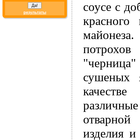
соусе с до
результаты
красного 
майонез
потрохов
"черница"
сушеных 
качеств
различные
отварной
изделия и