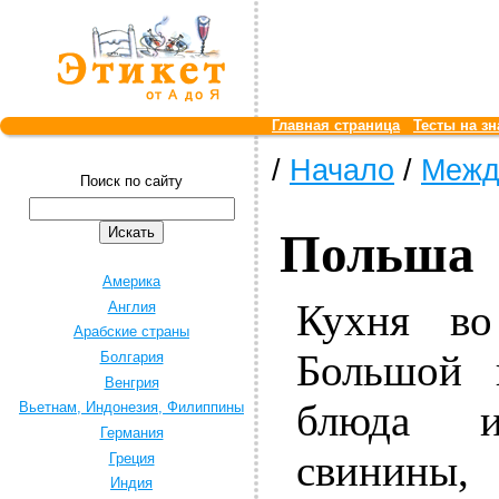
Главная страница
Тесты на зн
/
Начало
/
Межд
Поиск по сайту
Польша
Америка
Кухня во
Англия
Арабские страны
Большой 
Болгария
Венгрия
блюда и
Вьетнам, Индонезия, Филиппины
Германия
свинины,
Греция
Индия