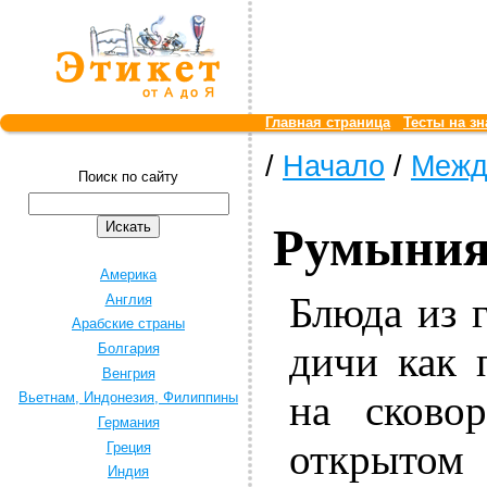
Главная страница
Тесты на зн
/
Начало
/
Межд
Поиск по сайту
Румыни
Америка
Блюда из 
Англия
Арабские страны
дичи как 
Болгария
Венгрия
на сково
Вьетнам, Индонезия, Филиппины
Германия
открытом 
Греция
Индия