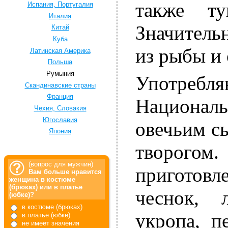
также т
Испания, Португалия
Италия
Значитель
Китай
Куба
из рыбы и
Латинская Америка
Польша
Румыния
Употребля
Скандинавские страны
Франция
Националь
Чехия, Словакия
Югославия
овечьим с
Япония
творогом
(вопрос для мужчин)
приготовл
Вам больше нравится
женщина в костюме
(брюках) или в платье
чеснок, 
(юбке)?
в костюме (брюках)
укропа, п
в платье (юбке)
не имеет значения