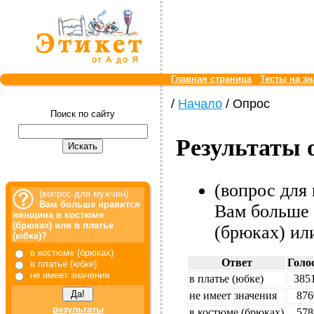
Главная страница
Тесты на зн
/
Начало
/ Опрос
Поиск по сайту
Результаты 
(вопрос для
(вопрос для мужчин)
Вам больше нравится
Вам больше 
женщина в костюме
(брюках) или в платье
(брюках) или
(юбке)?
в костюме (брюках)
Ответ
Голо
в платье (юбке)
не имеет значения
в платье (юбке)
385
не имеет значения
876
результаты
в костюме (брюках)
578