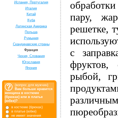
обработки 
Испания, Португалия
Италия
пару, жар
Китай
Куба
решетке, 
Латинская Америка
Польша
использую
Румыния
Скандинавские страны
с заправ
Франция
Чехия, Словакия
фруктов,
Югославия
Япония
рыбой, г
продуктам
(вопрос для мужчин)
Вам больше нравится
женщина в костюме
различ
(брюках) или в платье
(юбке)?
в костюме (брюках)
пюреобраз
в платье (юбке)
не имеет значения