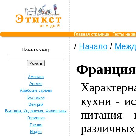
Главная страница
Тесты на зн
/
Начало
/
Межд
Поиск по сайту
Франция
Америка
Характерн
Англия
Арабские страны
кухни - и
Болгария
Венгрия
питания 
Вьетнам, Индонезия, Филиппины
Германия
различн
Греция
Индия