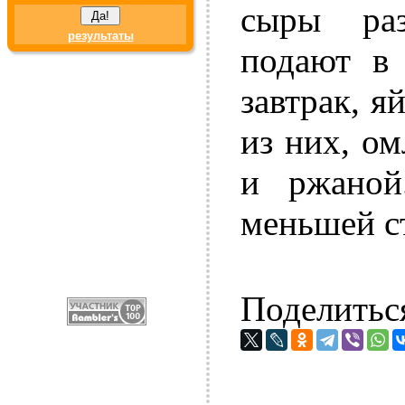
сыры раз
результаты
подают в 
завтрак, я
из них, о
и ржано
меньшей ст
Поделитьс