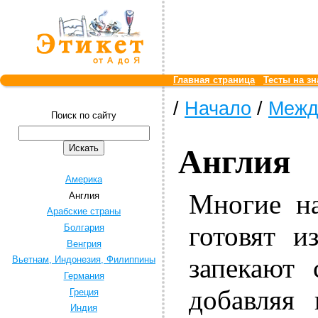
Главная страница
Тесты на зн
/
Начало
/
Межд
Поиск по сайту
Англия
Америка
Многие н
Англия
Арабские страны
готовят и
Болгария
Венгрия
запекают 
Вьетнам, Индонезия, Филиппины
Германия
добавляя 
Греция
Индия