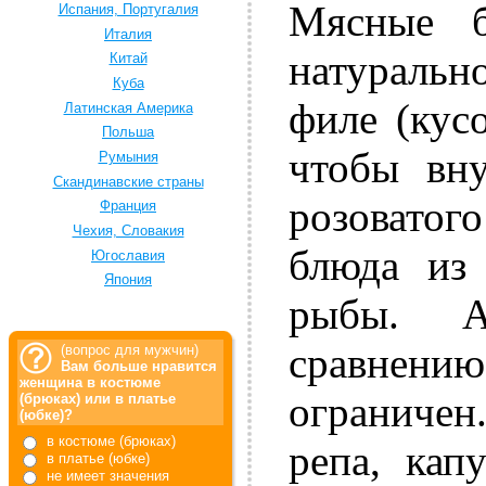
Мясные б
Испания, Португалия
Италия
натуральн
Китай
Куба
филе (кус
Латинская Америка
Польша
чтобы вн
Румыния
Скандинавские страны
розоватог
Франция
Чехия, Словакия
блюда из
Югославия
Япония
рыбы. А
сравнению
(вопрос для мужчин)
Вам больше нравится
женщина в костюме
ограничен
(брюках) или в платье
(юбке)?
в костюме (брюках)
репа, кап
в платье (юбке)
не имеет значения