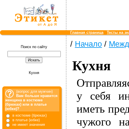
Главная страница
Тесты на зн
/
Начало
/
Межд
Поиск по сайту
Кухня
Кухня
Отправляя
(вопрос для мужчин)
у себя ин
Вам больше нравится
женщина в костюме
(брюках) или в платье
иметь пред
(юбке)?
в костюме (брюках)
чужого на
в платье (юбке)
не имеет значения