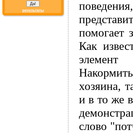
поведени
результаты
представ
помогает 
Как извес
элемент 
Накормить
хозяина, т
и в то же 
демонстра
слово "пот