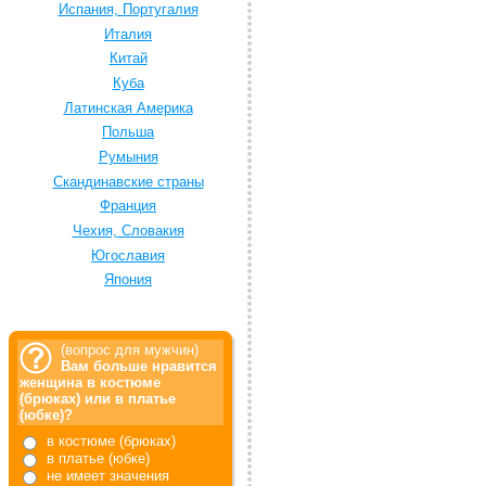
Испания, Португалия
Италия
Китай
Куба
Латинская Америка
Польша
Румыния
Скандинавские страны
Франция
Чехия, Словакия
Югославия
Япония
(вопрос для мужчин)
Вам больше нравится
женщина в костюме
(брюках) или в платье
(юбке)?
в костюме (брюках)
в платье (юбке)
не имеет значения