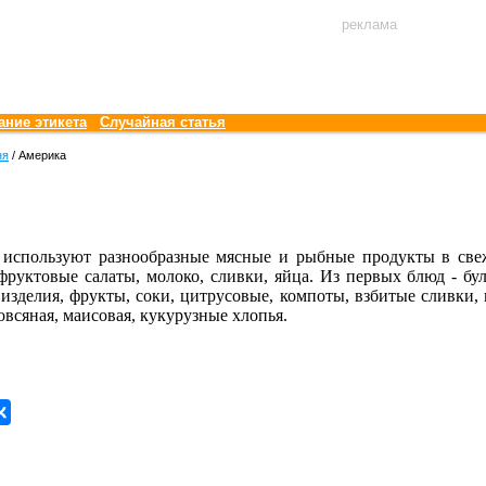
реклама
ание этикета
Случайная статья
ня
/ Америка
 используют разнообразные мясные и рыбные продукты в све
руктовые салаты, молоко, сливки, яйца. Из первых блюд - б
изделия, фрукты, соки, цитрусовые, компоты, взбитые сливки, 
овсяная, маисовая, кукурузные хлопья.