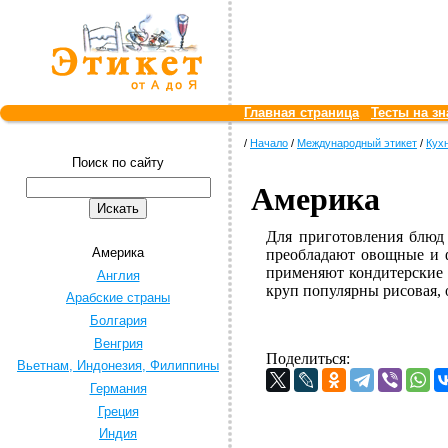
Главная страница
Тесты на зн
/
Начало
/
Международный этикет
/
Кух
Поиск по сайту
Америка
Для приготовления блюд
Америка
преобладают овощные и ф
применяют кондитерские 
Англия
круп популярны рисовая, 
Арабские страны
Болгария
Венгрия
Поделиться:
Вьетнам, Индонезия, Филиппины
Германия
Греция
Индия