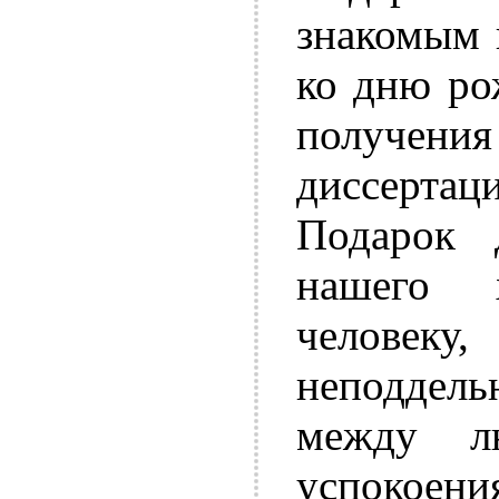
знакомым 
ко дню ро
получен
диссертаци
Подарок 
нашего 
человеку
неподдел
между л
успокоени