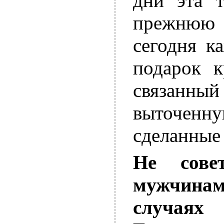
дни эта т
прежнюю 
сегодня к
подарок к
связанны
выточенну
сделанные
Не сове
мужчи
случаях 