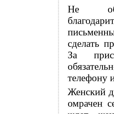
Не обя
благодари
письменны
сделать п
За прис
обязате
телефону 
Женский д
омрачен с