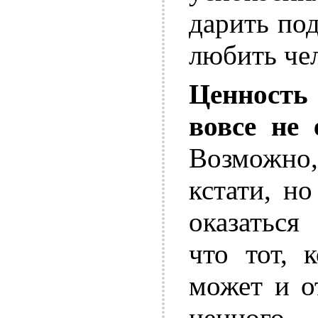
дарить по
любить чел
Ценност
вовсе не 
Возможн
кстати, н
оказаться
что тот, 
может и о
ценного