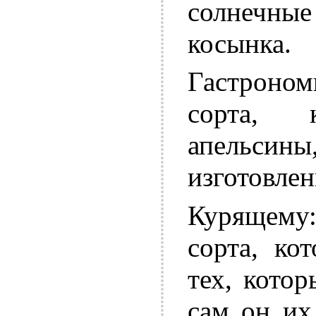
солнечны
косынка.
Гастроном
сорта, 
апельсин
изготовлен
Курящему:
сорта, ко
тех, кото
сам он их