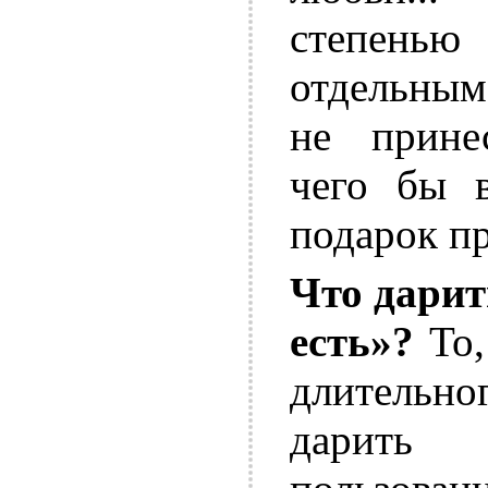
степень
отдельным
не прине
чего бы 
подарок п
Что дарит
есть»?
То,
длительно
дарить 