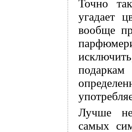
Точно та
угадает ц
вообще пр
парфюме
исключить
подарка
определ
употребляе
Лучше не
самых сим