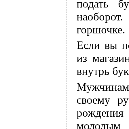
подать б
наоборот
горшочке.
Если вы п
из магази
внутрь бук
Мужчинам
своему р
рождени
молодым