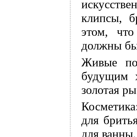
искусстве
клипсы, б
этом, что
должны бы
Живые по
будущим х
золотая ры
Косметика
для брить
для ванны,