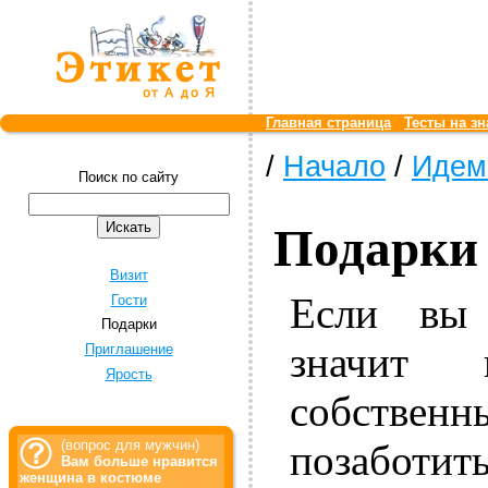
Главная страница
Тесты на зн
/
Начало
/
Идем 
Поиск по сайту
Подарки
Визит
Если вы 
Гости
Подарки
значит 
Приглашение
Ярость
собстве
позаботит
(вопрос для мужчин)
Вам больше нравится
женщина в костюме