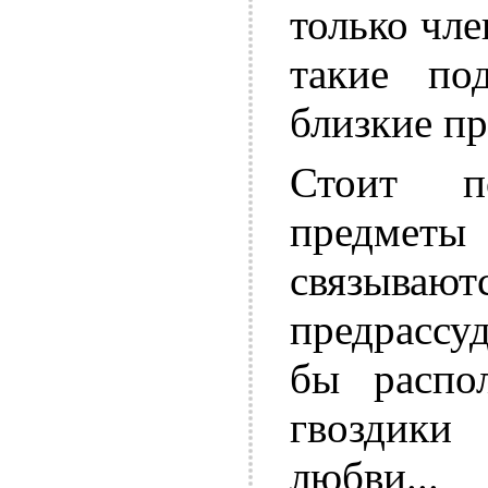
только чле
такие по
близкие п
Стоит п
предметы 
связыв
предрассу
бы распо
гвоздики
любви..