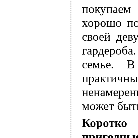
покупаем
хорошо по
своей дев
гардероба
семье. В
практи
ненамерен
может быть
Коротко
пригодные