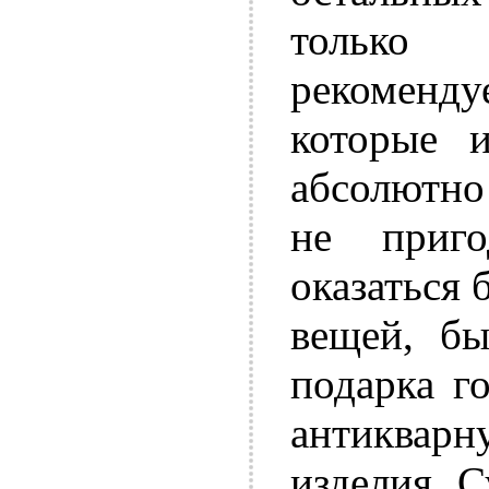
только 
рекоменду
которые 
абсолютно 
не приг
оказаться 
вещей, бы
подарка г
антикварн
изделия. 