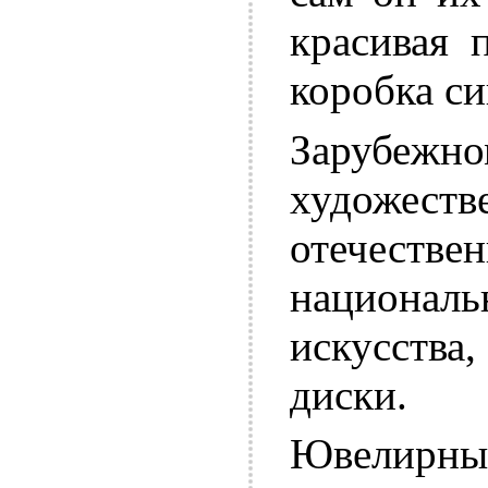
красивая 
коробка си
Зарубежн
художес
отечеств
национа
искусства
диски.
Ювелирные