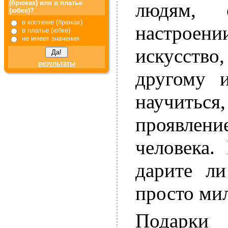
людям,
(брюках) или в платье
(юбке)?
в костюме (брюках)
настроен
в платье (юбке)
не имеет значения
искусство
результаты
другому 
научитьс
проявлен
человека.
дарите л
просто ми
Подарки