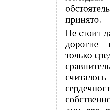
обстояте
принято.
Не стоит 
дорогие 
только сре
сравнит
считало
сердечнос
собственн