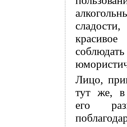
пользова
алкоголь
сладости,
красиво
соблюдать
юмористич
Лицо, при
тут же, в
его раз
поблагод