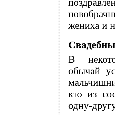
поздравле
новобрач
жениха и н
Свадебны
В некот
обычай ус
мальчишни
кто из со
одну-друг