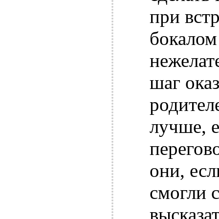
при встр
бокалом
нежелат
шаг ока
родител
лучше, 
перегов
они, есл
смогли 
высказат