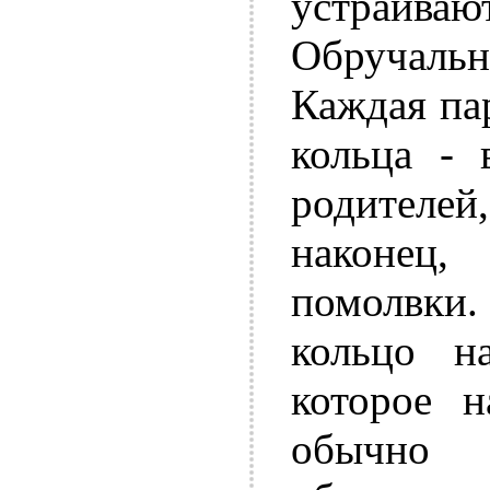
устраив
Обручальн
Каждая пар
кольца - 
родителей,
наконец,
помолвк
кольцо н
которое н
обычно 