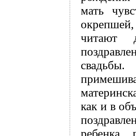
мать чувс
окрепшей,
читают 
поздравле
свадьб
примешива
материнск
как и в об
поздравл
ребенка 