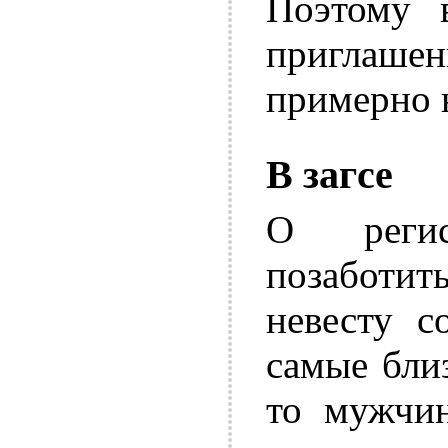
Поэтому в
приглаш
примерно н
В загсе
О регис
позаботит
невесту с
самые бли
то мужчи