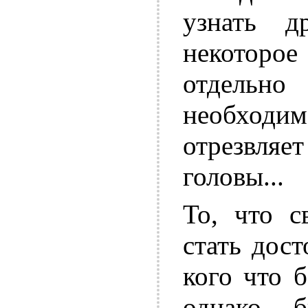
узнать д
некоторо
отдельн
необходи
отрезвл
головы...
То, что с
стать дост
кого что б
однако б