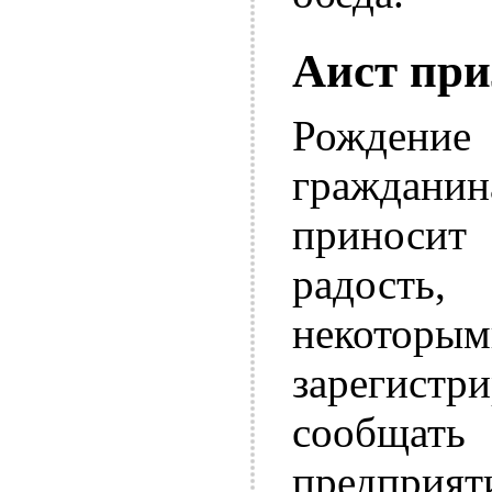
Аист при
Рождени
граждан
приноси
радость
некотор
зарегистр
сообщат
предприяти