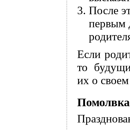
После э
первым 
родител
Если роди
то будущи
их о свое
Помолвка
Праздно