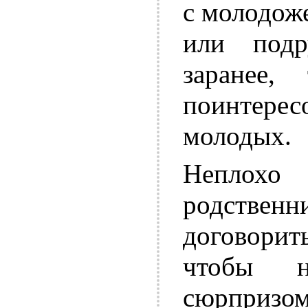
с молодож
или подр
заранее,
поинтер
молодых.
Неплох
родств
договори
чтобы н
сюрпризом