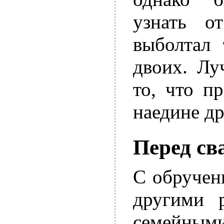
узнать о
выболтал 
двоих. Лу
то, что п
наедине др
Перед св
С обручен
другими 
семейными