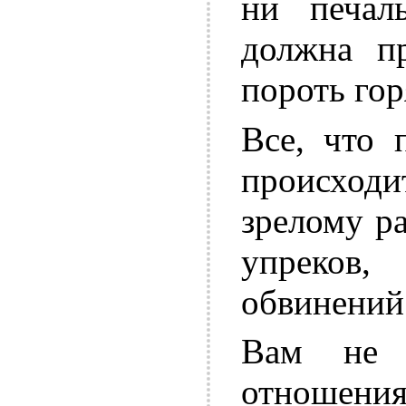
ни печал
должна пр
пороть гор
Все, что 
происходи
зрелому р
упреков
обвинений
Вам не 
отношени