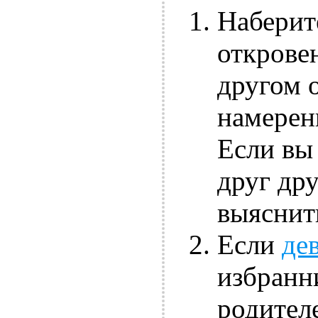
Наберит
открове
другом о
намерен
Если вы
друг дру
выяснит
Если
де
избранн
родителе