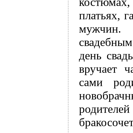
костюмах,
платьях, 
мужчин.
свадебным
день свад
вручает ч
сами род
новобра
родител
бракосоче