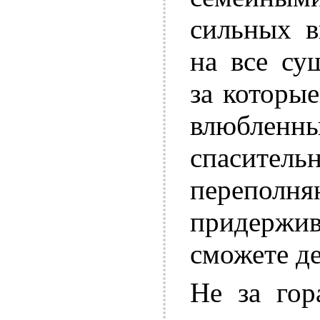
сильных в
на все су
за которы
влюбленны
спаситель
перепо
придержи
сможете де
Не за гор