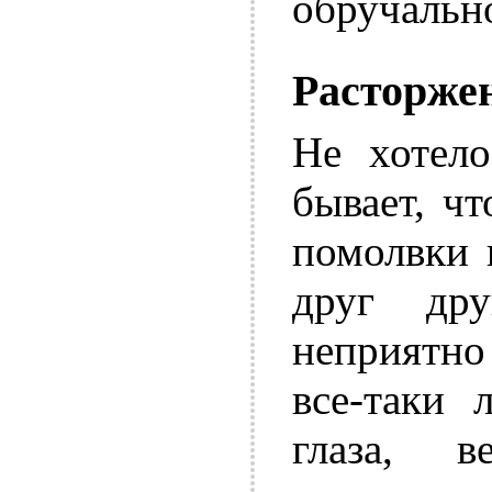
обручально
Расторже
Не хотело
бывает, ч
помолвки 
друг др
неприятно 
все-таки 
глаза, 