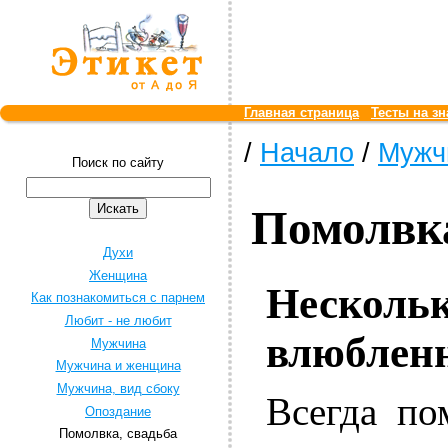
Главная страница
Тесты на зн
/
Начало
/
Мужч
Поиск по сайту
Помолвка
Духи
Женщина
Нескольк
Как познакомиться с парнем
Любит - не любит
влюблен
Мужчина
Мужчина и женщина
Мужчина, вид сбоку
Всегда по
Опоздание
Помолвка, свадьба