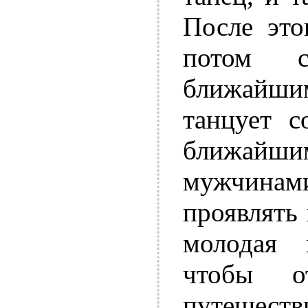
После это
потом 
ближайшим
танцует с
ближайш
мужчина
проявлять
молодая 
чтобы о
путешеств