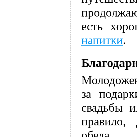
продолжают
есть хор
напитки
.
Благодарн
Молодожен
за подар
свадьбы и
правило, 
обеда.