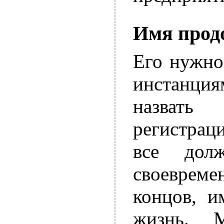
Имя прод
Его нужно
инстанци
назвать
регистрац
все дол
своеврем
концов, и
жизнь. 