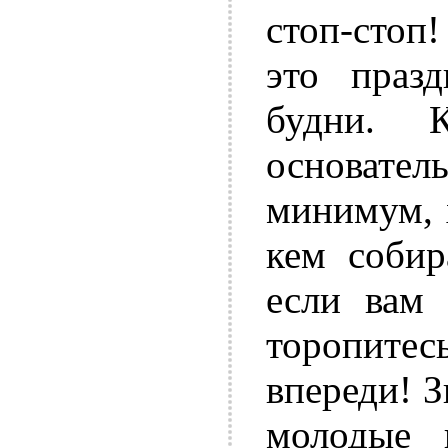
стоп-стоп
это праз
будни. 
основател
минимум, 
кем собир
если вам 
торопите
впереди! З
молодые 