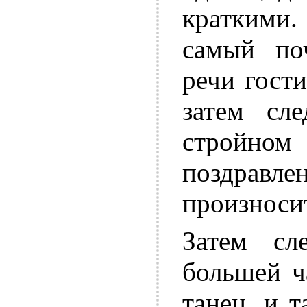
краткими
самый по
речи гост
затем сл
стройн
поздрав
произносит
Затем сл
большей ч
танец, и 