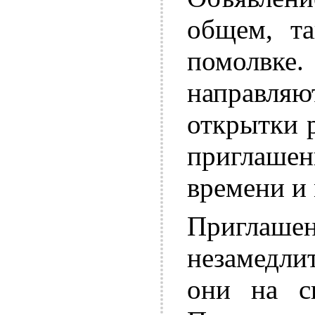
общем, та
помолвк
направл
открытки 
приглашен
времени и 
Пригл
незамедли
они на св