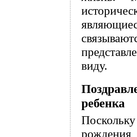
историче
являющиес
связыва
представл
виду.
Поздравл
ребенка
Поскольк
рождения 