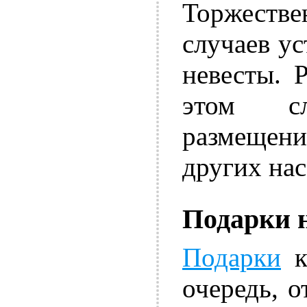
Торжеств
случаев ус
невесты. 
этом сл
размещен
других на
Подарки н
Подарки
к
очередь, о