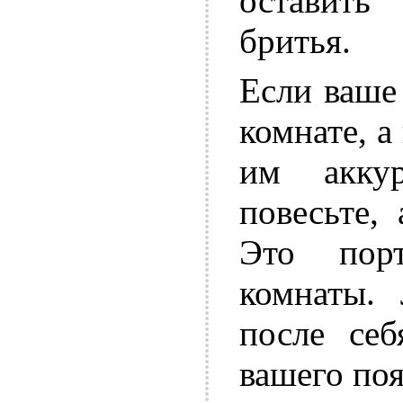
оставить
бритья.
Если ваше
комнате, а
им акку
повесьте,
Это пор
комнаты. 
после се
вашего поя