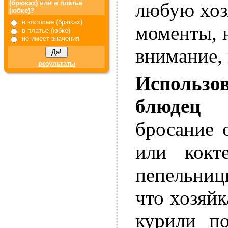
любую хоз
(брюках) или в платье
(юбке)?
в костюме (брюках)
моменты, 
в платье (юбке)
не имеет значения
внимание, 
результаты
Использо
блюдец 
бросание 
или кокт
пепельниц
что хозяйк
курили по