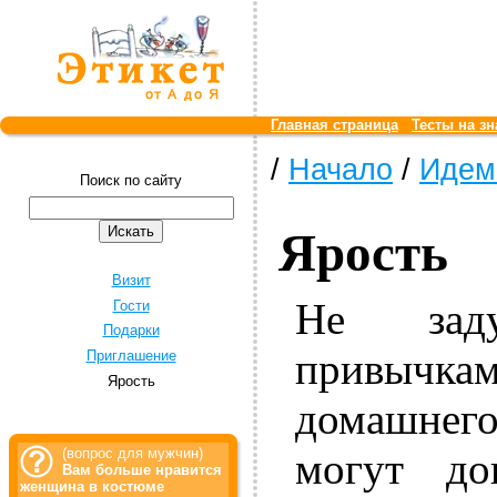
Главная страница
Тесты на зн
/
Начало
/
Идем 
Поиск по сайту
Ярость
Визит
Не зад
Гости
Подарки
привычкам
Приглашение
Ярость
домашнег
могут до
(вопрос для мужчин)
Вам больше нравится
женщина в костюме