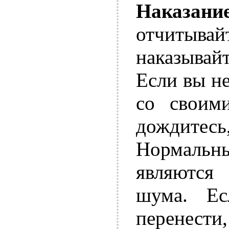
Наказани
отчитыв
наказывай
Если вы не
со своим
дождитесь
Нормальны
являются
шума. Е
перенести,