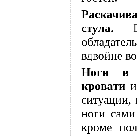
Раскачи
стула.
Ес
обладател
вдвойне во
Ноги в 
кровати
и
ситуации,
ноги сами
кроме пол