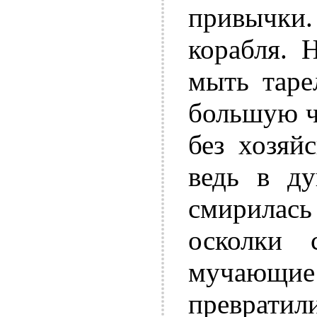
привычк
корабля. 
мыть таре
большую ч
без хозяй
ведь в ду
смирилась
осколки 
мучающие
превратили