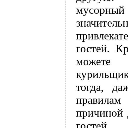
мусорн
значит
привлека
гостей. К
можете 
курильщик
тогда, да
правилам 
причиной 
гостей.