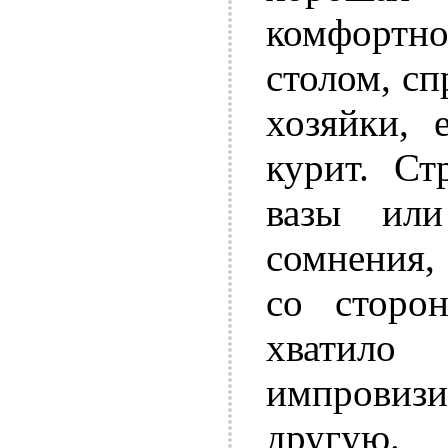
комфортно
столом, сп
хозяйки, 
курит. Ст
вазы или
сомнения,
со сторо
хватило
импровиз
другую.