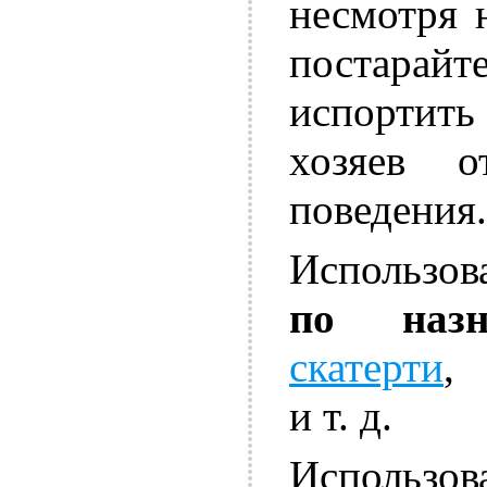
несмотря н
постарайт
испортить
хозяев о
поведения.
Использо
по назн
скатерти
,
и т. д.
Использов