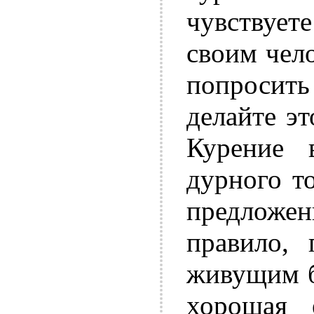
чувствуете
своим чело
попросить
делайте эт
Курение 
дурного т
предложе
правило,
живущим б
хорошая 