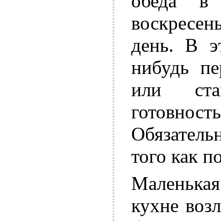
обеда в
воскресень
день. В э
нибудь пе
или ста
готовност
Обязатель
того как п
Маленька
кухне воз