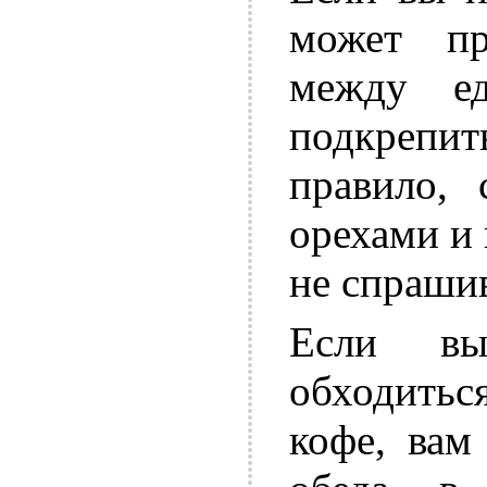
может пр
между е
подкрепит
правило, 
орехами и
не спраши
Если в
обходитьс
кофе, вам