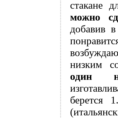
стакане д
можно сд
добавив в
понравит
возбужд
низким с
один н
изготавли
берется 1
(итальянс