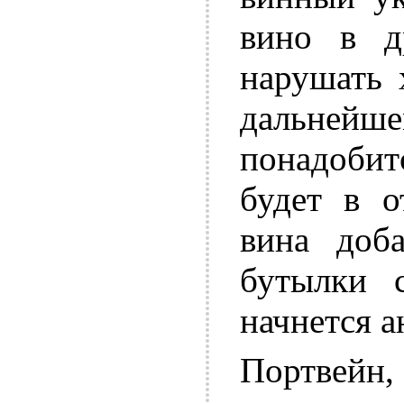
вино в д
нарушать 
дальне
понадобит
будет в о
вина доба
бутылки 
начнется 
Портвейн,