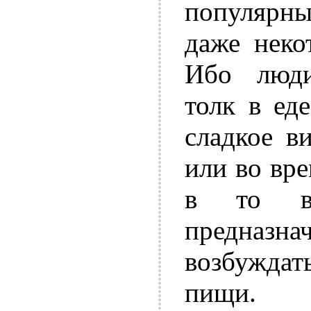
популярны
даже неко
Ибо люд
толк в ед
сладкое в
или во вре
в то в
предназнач
возбуждат
пищи.