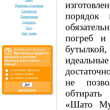
обед
изготовле
Приборы столовые
Салфетка
порядок
Сервировка
Скатерть
обязатель
Тост
Чай, кофе
погреб и
бутылко
(вопрос для мужчин)
Вам больше нравится
идеальные
женщина в костюме
(брюках) или в платье
(юбке)?
достаточно
в костюме (брюках)
в платье (юбке)
не имеет значения
не позво
обтирать
результаты
«Шато Му