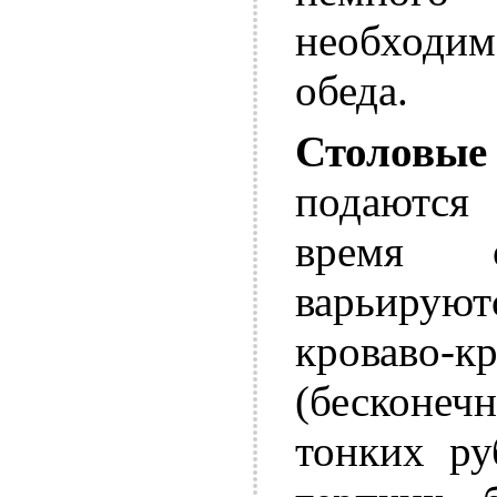
необходим
обеда.
Столовые
подаются
время 
варьирую
кроваво-к
(бесконеч
тонких ру