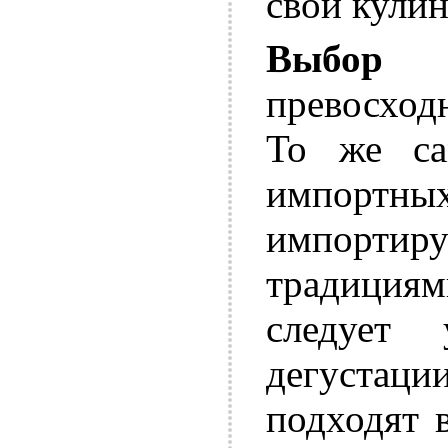
свои кули
Выбор 
превосход
То же са
импортных
импортиру
традици
следует 
дегустаци
подходят 