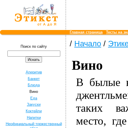
Главная страница
Тесты на зн
/
Начало
/
Этике
Поиск по сайту
Вино
Аперитив
В былые 
Банкет
Блюда
джентльме
Вино
Еда
таких ва
Закуски
Коктейли
место, гд
Напитки
Неофициальный торжественный