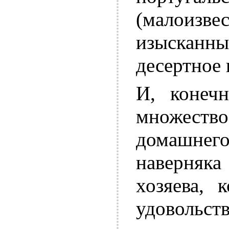
(малои
изысканны
десертное
И, конечн
множест
домашнег
наверняка
хозяева, 
удовольс