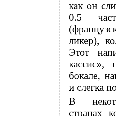
как он сл
0.5 час
(француз
ликер), к
Этот нап
кассис», 
бокале, н
и слегка п
В некот
странах к