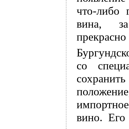
что-либо 
вина, з
прекрасно 
Бургундск
со специ
сохрани
положен
импортн
вино. Его