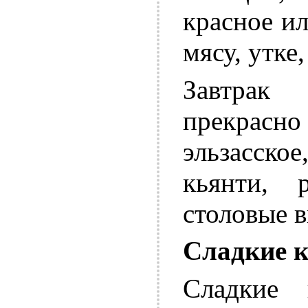
красное ил
мясу, утке
Завтрак
прекрасн
эльзасск
кьянти, 
столовые в
Сладкие к
Сладкие