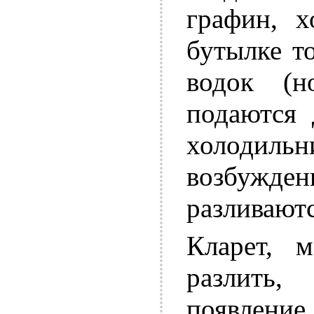
графин, х
бутылке т
водок (н
подаются 
холодильн
возбуж
разливаютс
Кларет, 
разлить
появление