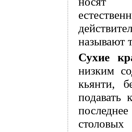
носят ф
естествен
действите
называют т
Сухие кр
низким со
кьянти, б
подавать 
последнее
столовых 