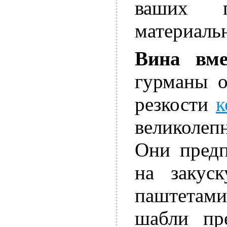
ваших п
материаль
Вина вме
гурманы о
резкости
к
великолеп
Они предп
на закус
паштетам
шабли пр