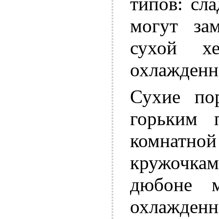
типов: сл
могут за
сухой х
охлажденно
Сухие по
горьким 
комнат
кружочка
дюбоне 
охлажден