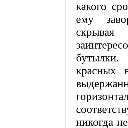
какого ср
ему заво
скрыв
заинтерес
бутылки.
красных 
выдержа
горизон
соответ
никогда н