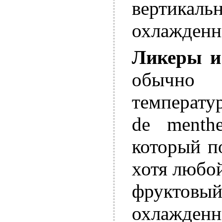
вертикаль
охлажден
Ликеры и
обычно
температу
de menthe
который п
хотя любо
фруктовы
охлажде