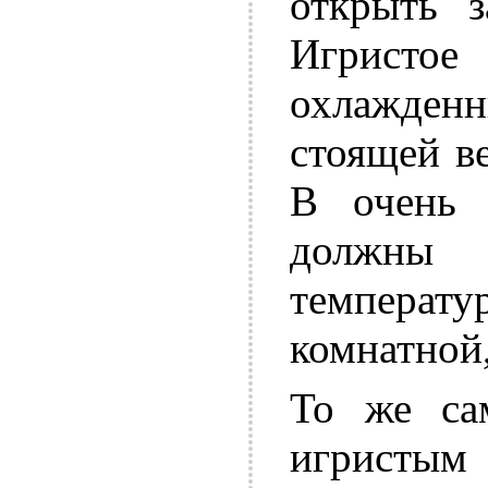
открыть з
Игристо
охлажденн
стоящей в
В очень 
должны
темпера
комнатной
То же са
игристы