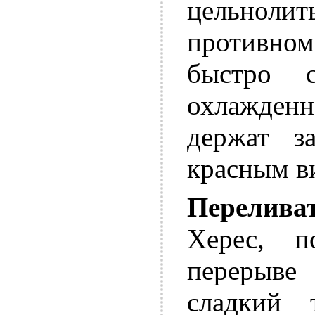
цельнол
противн
быстро с
охлажденн
держат з
красным в
Переливат
Херес, 
перерыв
сладкий 