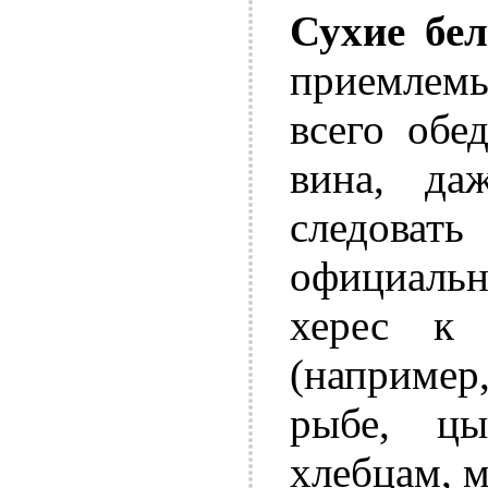
Сухие бел
приемлемы
всего обе
вина, д
следоват
официальн
херес к 
(например
рыбе, цы
хлебцам, м