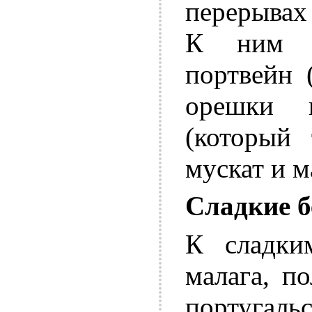
перерывах
К ним о
портвейн 
орешки 
(который 
мускат и м
Сладкие б
К сладки
малага, п
португал