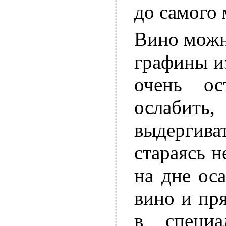
до самого 
Вино можн
графины из
очень ос
ослабить
выдергив
стараясь 
на дне ос
вино и пр
в специа