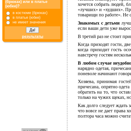
(брюках) или в платье
хочется собрать людей, б
(юбке)?
«лучших» и «худших». Пра
в костюме (брюках)
товарищи по работе». Не 
в платье (юбке)
не имеет значения
Знакомых с детьми
лучше
если ваши дети уже вырос
В третий раз не стоит пр
результаты
Когда приходят гости, дв
когда приходит гость ос
навстречу гостям несколь
В любом случае неудобно
нарядно одетая, причесан
поневоле начинают говори
Хозяева, принимая гост
причесана, опрятно одет
обратить на то, что оста
только на чужих щеках, н
Как долго следует ждать 
что вовсе не дает права х
полтора часа можно счита