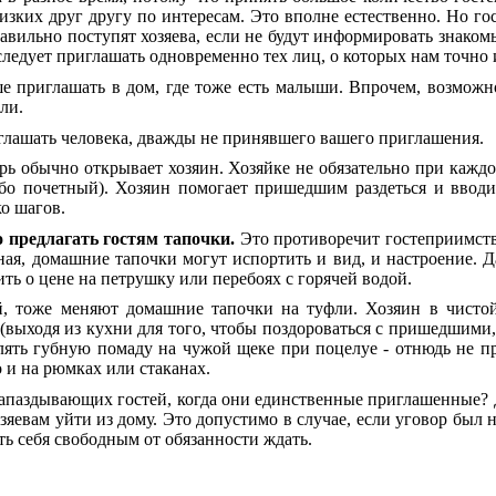
лизких друг другу по интересам. Это вполне естественно. Но г
вильно поступят хозяева, если не будут информировать знакомых
следует приглашать одновременно тех лиц, о которых нам точно 
 приглашать в дом, где тоже есть малыши. Впрочем, возможно,
ли.
иглашать человека, дважды не принявшего вашего приглашения.
ерь обычно открывает хозяин. Хозяйке не обязательно при кажд
обо почетный). Хозяин помогает пришедшим раздеться и вводит 
ко шагов.
 предлагать гостям тапочки.
Это противоречит гостеприимств
ная, домашние тапочки могут испортить и вид, и настроение. Д
ть о цене на петрушку или перебоях с горячей водой.
ей, тоже меняют домашние тапочки на туфли. Хозяин в чисто
а (выходя из кухни для того, чтобы поздороваться с пришедшим
влять губную помаду на чужой щеке при поцелуе - отнюдь не п
о и на рюмках или стаканах.
запаздывающих гостей, когда они единственные приглашенные? Д
озяевам уйти из дому. Это допустимо в случае, если уговор был 
ть себя свободным от обязанности ждать.