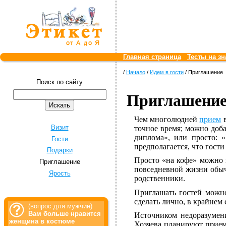
Главная страница
Тесты на зн
/
Начало
/
Идем в гости
/ Приглашение
Поиск по сайту
Приглашени
Чем многолюдней
прием
в
Визит
точное время; можно доб
диплома», или просто: 
Гости
предполагается, что гост
Подарки
Просто «на кофе» можно 
Приглашение
повседневной жизни обыч
Ярость
родственники.
Приглашать гостей можн
сделать лично, в крайнем 
(вопрос для мужчин)
Вам больше нравится
Источником недоразумени
женщина в костюме
Хозяева планируют прием