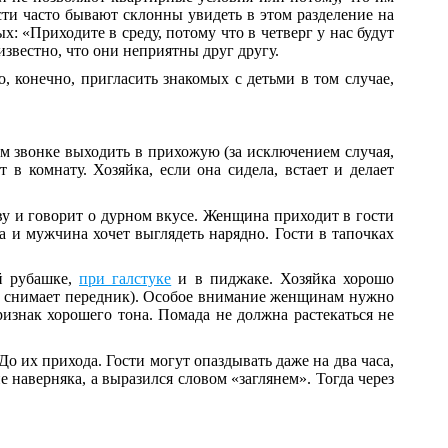
ости часто бывают склонны увидеть в этом разделение на
: «Приходите в среду, потому что в четверг у нас будут
известно, что они неприятны друг другу.
 конечно, пригласить знакомых с детьми в том случае,
ом звонке выходить в прихожую (за исключением случая,
в комнату. Хозяйка, если она сидела, встает и делает
у и говорит о дурном вкусе. Женщина приходит в гости
а и мужчина хочет выглядеть нарядно. Гости в тапочках
й рубашке,
при галстуке
и в пиджаке. Хозяйка хорошо
и, снимает передник). Особое внимание женщинам нужно
ризнак хорошего тона. Помада не должна растекаться не
о их прихода. Гости могут опаздывать даже на два часа,
не наверняка, а выразился словом «заглянем». Тогда через