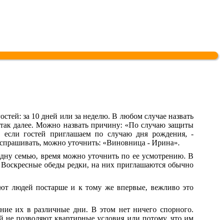
остей: за 10 дней или за неделю. В любом случае назвать
 так далее. Можно назвать причину: «По случаю защиты
, если гостей приглашаем по случаю дня рождения, -
т спрашивать, можно уточнить: «Виновница - Ирина».
одну семью, время можно уточнить по ее усмотрению. В
 Воскресные обеды редки, на них приглашаются обычно
ют людей постарше и к тому же впервые, вежливо это
ние их в различные дни. В этом нет ничего спорного.
й не позволяют квартирные условия или потому, что им