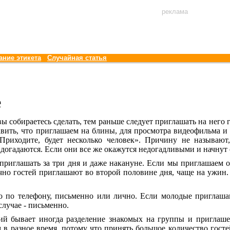
реклама
ание этикета
Случайная статья
е
ы собираетесь сделать, тем раньше следует приглашать на него г
авить, что приглашаем на блины, для просмотра видеофильма и
«Приходите, будет несколько человек». Причину не называют
и догадаются. Если они все же окажутся недогадливыми и начну
приглашать за три дня и даже накануне. Если мы приглашаем 
но гостей приглашают во второй половине дня, чаще на ужин.
о по телефону, письменно или лично. Если молодые приглаша
случае - письменно.
й бывает иногда разделение знакомых на группы и приглаше
 в разное время, потому что принять большое количество госте