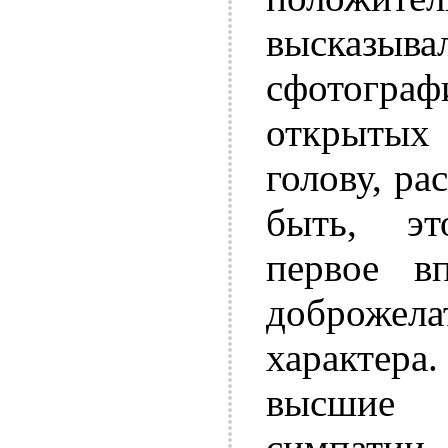
высказы
сфотогра
открытых
голову, ра
быть, эт
первое в
доброже
характер
высшие 
симпатии