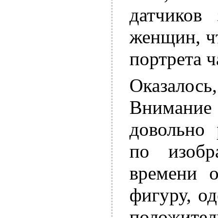
датчиков 
женщин, чт
портрета ч
Оказалос
Внимание
довольно 
по изоб
времени 
фигуру, о
положи