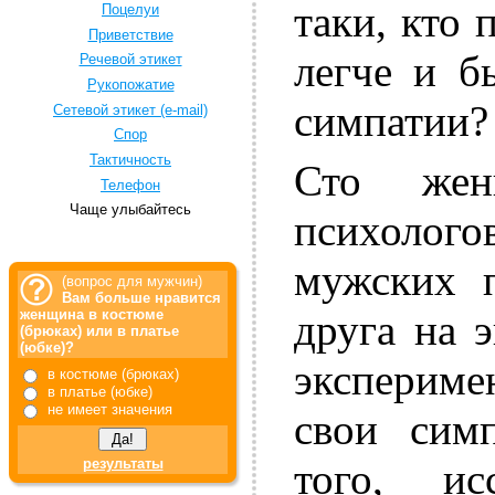
таки, кто
Поцелуи
Приветствие
легче и б
Речевой этикет
Рукопожатие
симпатии?
Сетевой этикет (e-mail)
Спор
Тактичность
Сто жен
Телефон
Чаще улыбайтесь
психолог
мужских п
(вопрос для мужчин)
Вам больше нравится
друга на 
женщина в костюме
(брюках) или в платье
(юбке)?
экспериме
в костюме (брюках)
в платье (юбке)
не имеет значения
свои сим
результаты
того, и