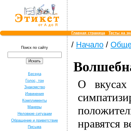
Главная страница
Тесты на зн
/
Начало
/
Обще
Поиск по сайту
Волшебн
Беседа
О вкусах
Голос, тон
Знакомство
симпат
Извинения
Комплименты
положит
Манеры
Неловкие ситуации
нравятся в
Обращение и приветствие
Письма