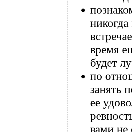
познако
никогда
встречае
время ещ
будет л
по отно
занять 
ее удов
ревност
вами не