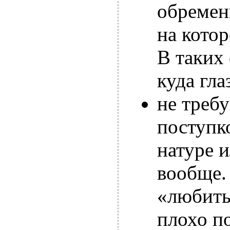
обремен
на кото
В таких 
куда гла
не треб
поступк
натуре 
вообще.
«любить
плохо п