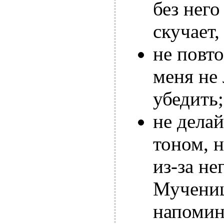
без него
скучает,
не повто
меня не
убедить;
не дела
тоном, н
из-за не
Мучениц
напомин