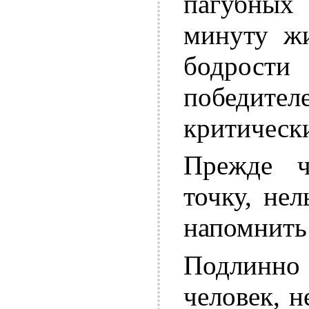
пагубных
минуту жи
бодрости 
победител
критическ
Прежде ч
точку, не
напомнить
Подлинн
человек, 