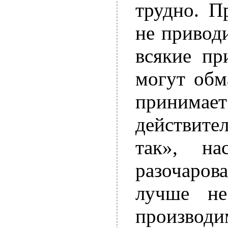
трудно. П
не приводи
всякие пр
могут обм
прини
действите
так», на
разочаров
лучше не
производ