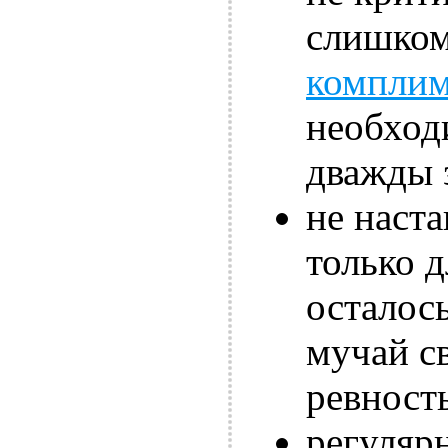
слишком
компли
необход
дважды з
не наст
только д
осталось
мучай с
ревност
регуляр