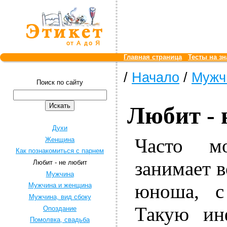
Главная страница
Тесты на зн
/
Начало
/
Мужч
Поиск по сайту
Любит - 
Духи
Часто 
Женщина
Как познакомиться с парнем
занимает 
Любит - не любит
Мужчина
юноша, с
Мужчина и женщина
Мужчина, вид сбоку
Такую ин
Опоздание
Помолвка, свадьба