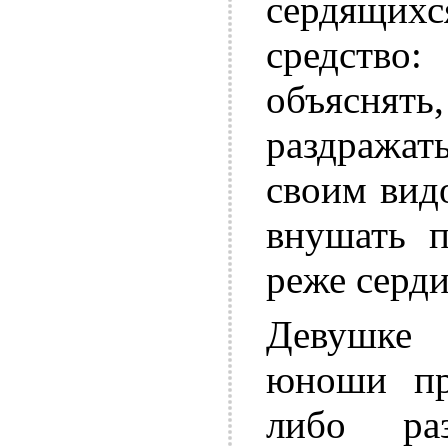
сердящи
средство
объяснять,
раздража
своим вид
внушать п
реже серди
Девушке 
юноши пр
либо раз