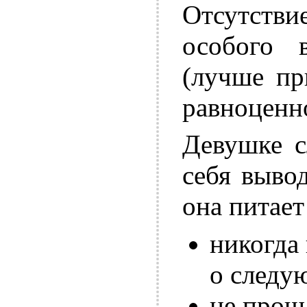
Отсутстви
особого 
(лучше пр
равноценно
Девушке с
себя выво
она питае
никогда 
о следу
не прощ