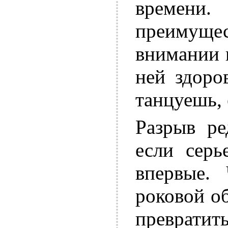
времени
преимущ
внимании 
ней здоро
танцуешь, 
Разрыв ре
если серь
впервые.
роковой о
преврати