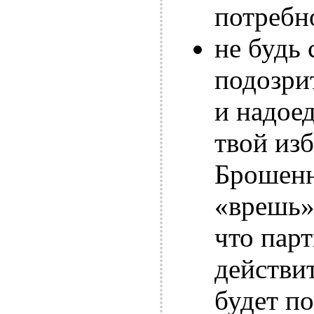
потребн
не будь
подозрит
и надоед
твой из
Брошенн
«врешь»
что пар
действи
будет по