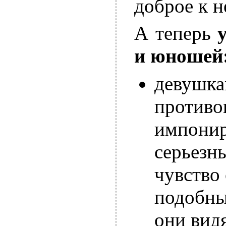
доброе к 
А теперь
и юношей
девушка
противо
импонир
серьезн
чувство 
подобны
они вид