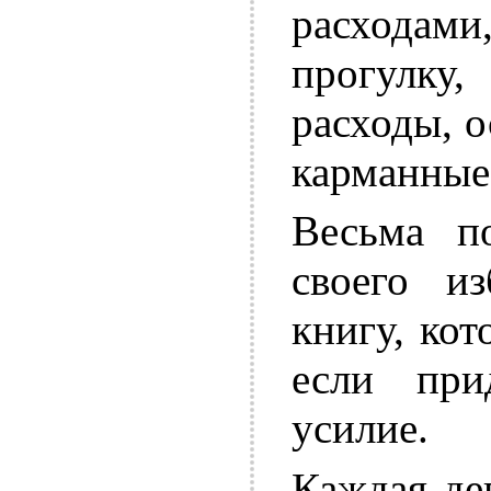
расходам
прогулку
расходы, о
карманные
Весьма по
своего из
книгу, ко
если при
усилие.
Каждая де