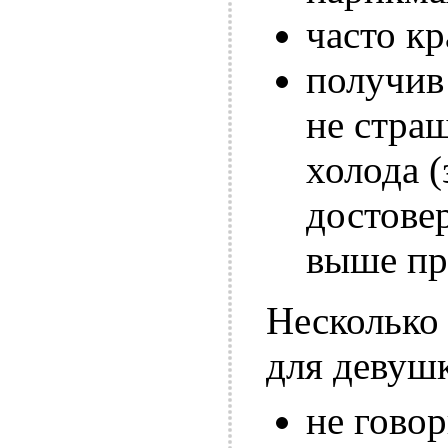
часто кр
получив
не стра
холода 
достове
выше пр
Несколько
для девуш
не говор