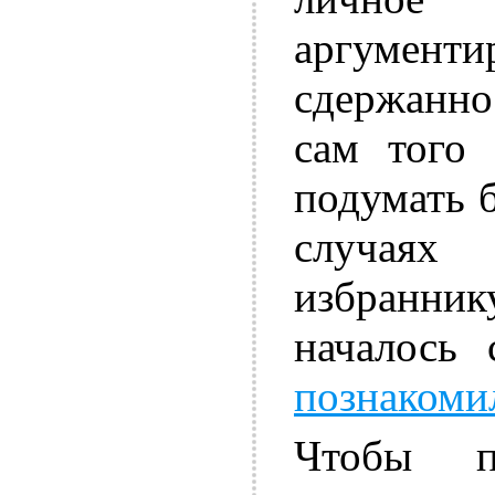
аргуме
сдержанно
сам того
подумать б
случаях
избранни
началось
познакоми
Чтобы пе