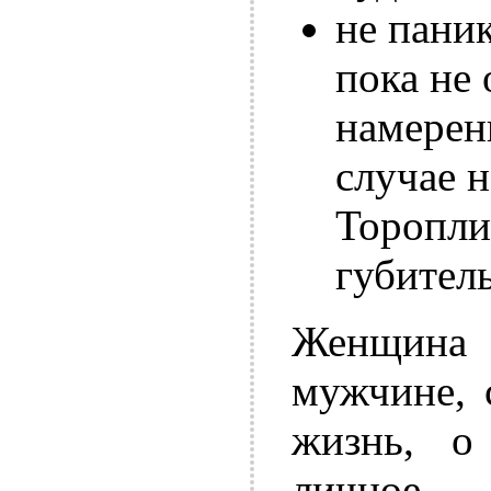
не пани
пока не
намерен
случае н
Торопли
губитель
Женщина 
мужчине, 
жизнь, о
личное