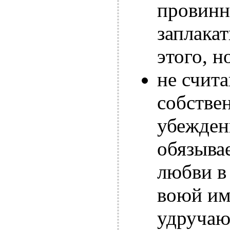
провинн
заплакат
этого, н
не счит
собстве
убеждени
обязывае
любви в
воюй им
удручаю