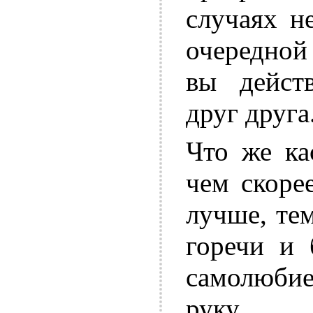
случаях н
очередной
вы дейст
друг друга
Что же ка
чем скоре
лучше, те
горечи и 
самолюбие
руку.