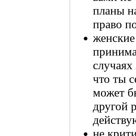
планы н
право п
женские
принима
случаях
что ты с
может б
другой р
действу
не крит