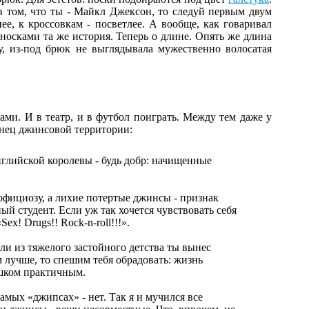
в том, что ты - Майкл Джексон, то следуй первым двум
е, к кроссовкам - посветлее. А вообще, как говаривал
носками та же история. Теперь о длине. Опять же длина
у, из-под брюк не выглядывала мужественно волосатая
ми. И в театр, и в футбол поиграть. Между тем даже у
онец джинсовой территории:
глийской королевы - будь добр: начищенные
ь официозу, а лихие потертые джинсы - признак
 студент. Если уж так хочется чувствовать себя
! Drugs!! Rock-n-roll!!!».
ли из тяжелого застойного детства ты вынес
м лучше, то спешим тебя обрадовать: жизнь
ишком практичным.
амых «джипсах» - нет. Так я и мучился все