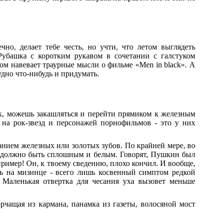
чно, делает тебе честь, но учти, что летом выглядеть
Рубашка с коротким рукавом в сочетании с галстуком
м навевает траурные мысли о фильме «Men in black». А
дно что-нибудь и придумать.
ух, можешь закашляться и перейти прямиком к железным
 на рок-звезд и персонажей порнофильмов - это у них
анием железных или золотых зубов. По крайней мере, во
се должно быть сплошным и белым. Говорят, Пушкин был
ример! Он, к твоему сведению, плохо кончил. И вообще,
ть на мизинце - всего лишь косвенный симптом редкой
 Маленькая отвертка для чесания уха вызовет меньше
орчащая из кармана, панамка из газеты, волосяной мост