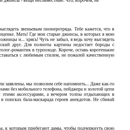
 и джинсы - вещи несовместные. Что, впрочем, не
ыглядеть звеньевым пионеротряда. Тебе кажется, что в
оценке. Мать! Где мои старые джинсы, в которых я мою
жницы и... хрясь! Чуть не забыл, я ведь хочу выглядеть
асский друг. Для полноты картины недостает бороды с
лог-романтик в турпоходе. Короче, оставь коротенькие
сставаться с любимым стилем, не пожалей качественную
ли заявлены, мы позволим себе напомнить... Даже как-то
анами без мобильного телефона, пейджера и золотой цепи
с этими аксессуарами, а вечером толпы отдыхающих в
в поисках бала-маскарада героев анекдотов. Не сбивай
ы, к которым прибегают дамы, чтобы подчеркнуть свою