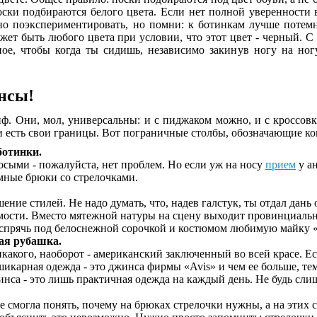
ски подбираются белого цвета. Если нет полной уверенности 
о поэкспериментировать, но помни: к ботинкам лучше потемне
ет быть любого цвета при условии, что этот цвет - черный. С 
ое, чтобы когда ты сидишь, независимо закинув ногу на ног
нсы!
ф. Они, мол, универсальны: и с пиджаком можно, и с кроссовка
и есть свои границы. Вот пограничные столбы, обозначающие к
ботинки.
сыми - пожалуйста, нет проблем. Но если уж на носу
прием
у ан
емные брюки со стрелочками.
шение стилей. Не надо думать, что, надев галстук, ты отдал дан
ости. Вместо мятежной натуры на сцену выходит провинциальный
прячь под белоснежной сорочкой и костюмом любимую майку «Sex
ая рубашка.
акого, наоборот - американский заключенный во всей красе. Ес
шикарная одежда - это джинса фирмы «Avis» и чем ее больше, те
инса - это лишь практичная одежда на каждый день. Не будь сл
е смогла понять, почему на брюках стрелочки нужны, а на этих с