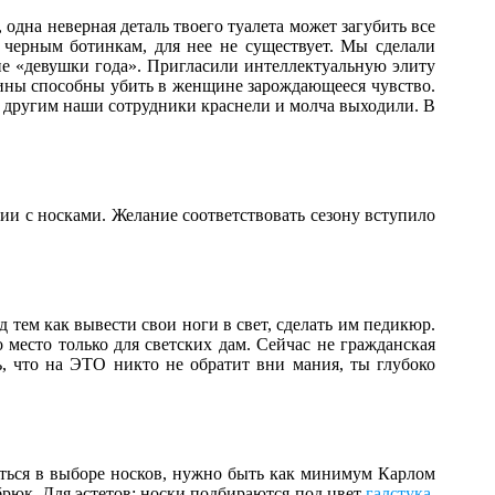
, одна неверная деталь твоего туалета может загубить все
 черным ботинкам, для нее не существует. Мы сделали
ие «девушки года». Пригласили интеллектуальную элиту
чины способны убить в женщине зарождающееся чувство.
 другим наши сотрудники краснели и молча выходили. В
лии с носками. Желание соответствовать сезону вступило
 тем как вывести свои ноги в свет, сделать им педикюр.
о место только для светских дам. Сейчас не гражданская
, что на ЭТО никто не обратит вни мания, ты глубоко
иться в выборе носков, нужно быть как минимум Карлом
брюк. Для эстетов: носки подбираются под цвет
галстука
.