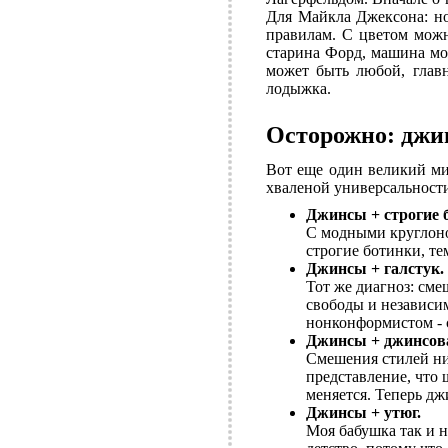
Для Майкла Джексона: но
правилам. С цветом можн
старина Форд, машина мож
может быть любой, главн
лодыжка.
Осторожно: джи
Вот еще один великий ми
хваленой универсальност
Джинсы + строгие 
С модными круглоно
строгие ботинки, т
Джинсы + галстук.
Тот же диагноз: сме
свободы и независим
нонконформистом - с
Джинсы + джинсов
Смешения стилей ник
представление, что 
меняется. Теперь дж
Джинсы + утюг.
Моя бабушка так и н