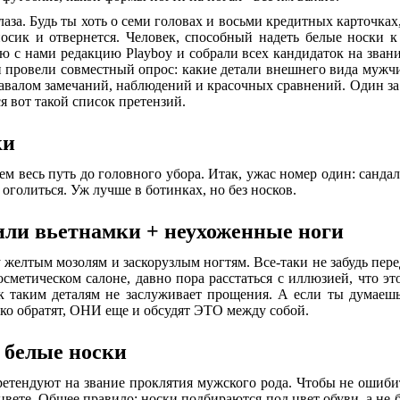
лаза. Будь ты хоть о семи головах и восьми кредитных карточках
осик и отвернется. Человек, способный надеть белые носки к
ю с нами редакцию Playboy и собрали всех кандидаток на зван
 и провели совместный опрос: какие детали внешнего вида муж
завалом замечаний, наблюдений и красочных сравнений. Один за
ся вот такой список претензий.
ки
ем весь путь до головного убора. Итак, ужас номер один: санда
оголиться. Уж лучше в ботинках, но без носков.
или вьетнамки + неухоженные ноги
 желтым мозолям и заскорузлым ногтям. Все-таки не забудь перед
осметическом салоне, давно пора расстаться с иллюзией, что эт
к таким деталям не заслуживает прощения. А если ты думаешь
ко обратят, ОНИ еще и обсудят ЭТО между собой.
 белые носки
ретендуют на звание проклятия мужского рода. Чтобы не ошиб
цвете. Общее правило: носки подбираются под цвет обуви, а не 