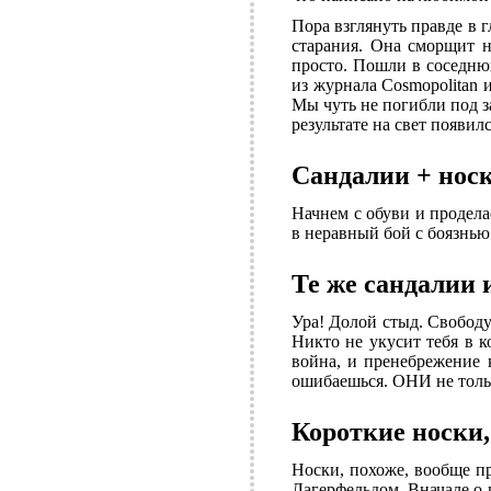
Пора взглянуть правде в г
старания. Она сморщит н
просто. Пошли в соседню
из журнала Cosmopolitan
Мы чуть не погибли под 
результате на свет появил
Сандалии + нос
Начнем с обуви и продела
в неравный бой с боязнью 
Те же сандалии 
Ура! Долой стыд. Свободу
Никто не укусит тебя в к
война, и пренебрежение 
ошибаешься. ОНИ не толь
Короткие носки,
Носки, похоже, вообще п
Лагерфельдом. Вначале о 