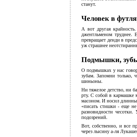
станут.
Человек в футля
А вот другая крайность.
джентльменом труднее. 
превращает денди в пред
уж страшнее неотстиранн
Подмышки, зубы
О подмышках у нас говор
зубам. Запомни только, 
шиньоны.
Ни тяжелое детство, ни б
рту. С собой в кармашке
масоном. И носил длинный
«писать стишки - еще не
разновидности чесотки.
подозрений.
Вот, собственно, и все п
через лысину а-ля Лукашен