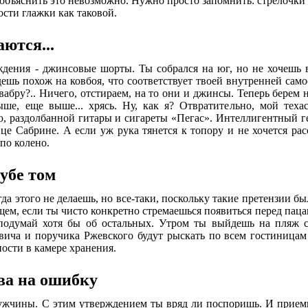
 объяснить это невозможно. Нужно просто запомнить: стрелочки
сти глажки как таковой.
ются...
ждения - джинсовые шорты. Ты собрался на юг, но не хочешь в
ешь похож на ковбоя, что соответствует твоей внутренней само
бру?.. Ничего, отстираем, на то они и джинсы. Теперь берем но
ше, еще выше... хрясь. Ну, как я? Отвратительно, мой тех
, раздолбанной гитары и сигареты «Пегас». Интеллигентный гео
е Сабрине. А если уж рука тянется к топору и не хочется ра
по колено.
дубе том
да этого не делаешь, но все-таки, поскольку такие претензии бы
бщем, если ты чисто конкретно стремаешься появиться перед пац
 подумай хотя бы об остальных. Утром ты выйдешь на пляж 
ича и поручика Ржевского будут рыскать по всем гостиницам 
ности в камере хранения.
ва на ошибку
ужчины. С этим утверждением ты вряд ли поспоришь. И прием