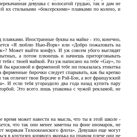
перекачанная девушка с волосатой грудью, так и дам не
уй их стильными «боксерскими» плавками по колено, и
д плавками. Иностранные буквы на майке - это, конечно,
кажется «Я люблю Нью-Йорк» или «Добро пожаловать на
ик»? Может выйти конфуз. И уж совсем убого выглядят
опытных, а потом плюнешь и начнешь приторговывать
 тебя с твоей майкой. Раз уж написано на тебе «Gay», то
акой бы красивой и фирменной тебе ни показалась этикетка
а фирменные бирочки следует спарывать, как бы крепко
и так отличит твои Версаче и Рэй-Бэн, а вот французский
». И если тебя угораздило два года назад купить пару
торбой. Это всего лишь упаковка с чужой рекламой, не
 время может навести на мысль, что ты в этой школе -
тся, что так они менее заметны на фоне иномарок, не
ет морякам Тихоокеанского флота». Девушки еще могут
ься в крутизну корявого якорька на правом плече они не