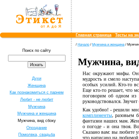
Главная страница
Тесты на зн
/
Начало
/
Мужчина и женщина
/ Мужчин
Поиск по сайту
Мужчина, вид
Нас окружают мифы. Они
Духи
мудрость и смело наступа
особых усилий. Кто-то в
Женщина
Еще кто-то решает, что м
Как познакомиться с парнем
поговорим об одном из 
Любит - не любит
руководствовался. Звучит
Мужчина
Как удобно! - решили мно
Мужчина и женщина
комплименты
, разовьем 
Мужчина, вид сбоку
фантазии наших мам. Жен
о погоде - и она твоя. В
Опоздание
Сказано вам: вы любите у
Помолвка, свадьба
что написано на любимой 