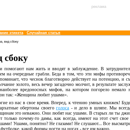
реклама
ание этикета
Случайная статья
а, вид сбоку
 сбоку
 помогают нам жить и вводят в заблуждение. В затруднит
ем на очередные грабли. Беда в том, что эти мифы противореча
споминает, что чеснок благотворно действует на потенцию, и с
олчание золото, весь вечер загадочно молчит, в результате за
наиболее вредоносных мифов, на котором погорело немало н
 он так: «Женщина любит ушами».
гие из нас в свое время. Вперед, к чтению умных книжек! Буд
бархатные обертоны своего
голоса
- и дело в шляпе. Мы всегда
щинам это неважно. Они любят нас ушами. В старых ли ты джин
от только почему-то дамы, как всегда, имеют на этот счет сво
шами! Ушами, понятно? Не глазами! Не слушают... Все высматри
футболке, какой формы ногти на ногах - все им важно.