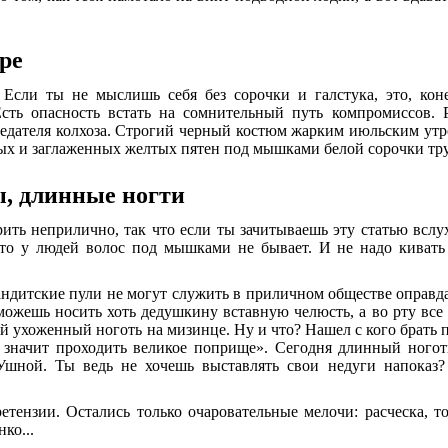
ре
 Если ты не мыслишь себя без сорочки и галстука, это, коне
Есть опасность встать на сомнительный путь компромиссов. 
седателя колхоза. Строгий черный костюм жарким июльским утро
ых и заглаженных желтых пятен под мышками белой сорочки тру
, длинные ногти
ить неприлично, так что если ты зачитываешь эту статью всл
что у людей волос под мышками не бывает. И не надо кивать
андитские пули не могут служить в приличном обществе оправд
 можешь носить хоть дедушкину вставную челюсть, а во рту в
 ухоженный ноготь на мизинце. Ну и что? Нашел с кого брать п
 значит проходить великое поприще». Сегодня длинный ного
 Ушной. Ты ведь не хочешь выставлять свои недуги напоказ?
ретензии. Остались только очаровательные мелочи: расческа, т
ко...