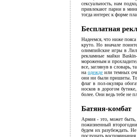
сексуальность, нам подхо
привлекают парни в мини
тогда интерес к форме пл
Бесплатная рек
Надеемся, что ниже пояса
круто. Но вначале поинт
олимпийские игры в Лилл
рекламные майки Baskin
мороженым и прохладит
все, заглянув в словарь, 
на
одежде
или темных очк
они ни были пришиты. То ж
флаг в пол-окуляра обог
носков в дорогом бутике
более. Они ведь тебе не пл
Батяня-комбат
Армия - это, может быть
пожизненный второгодник
будем их разубеждать. Н
послушать воспоминания о