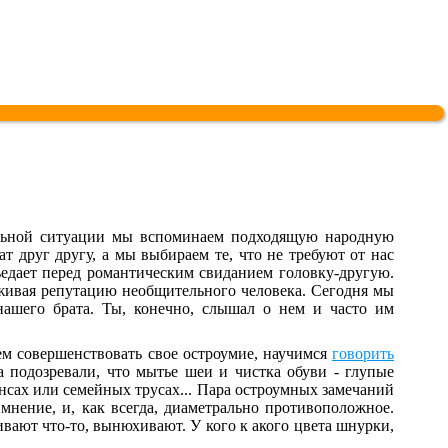
ельной ситуации мы вспоминаем подходящую народную
т друг другу, а мы выбираем те, что не требуют от нас
ъедает перед романтическим свиданием головку-другую.
служивая репутацию необщительного человека. Сегодня мы
ашего брата. Ты, конечно, слышал о нем и часто им
ем совершенствовать свое остроумие, научимся
говорить
 подозревали, что мытье шеи и чистка обуви - глупые
сах или семейных трусах... Пара остроумных замечаний
е мнение, и, как всегда, диаметрально противоположное.
вают что-то, вынюхивают. У кого к акого цвета шнурки,