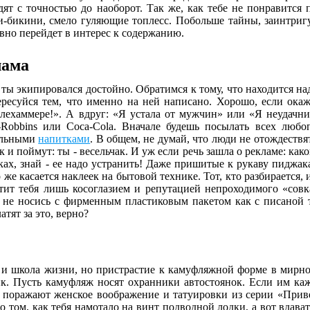
дят с точностью до наоборот. Так же, как тебе не понравится 
-бикини, смело гуляющие топлесс. Побольше тайны, заинтриг
авно перейдет в интерес к содержанию.
лама
 ты экипировался достойно. Обратимся к тому, что находится на
ересуйся тем, что именно на ней написано. Хорошо, если о
ехаммере!». А вдруг: «Я устала от мужчин» или «Я неудачн
-Robbins или Coca-Cola. Вначале будешь посылать всех люб
ельными
напитками
. В общем, не думай, что люди не отождествят
так и поймут: ты - весельчак. И уж если речь зашла о рекламе: к
ах, знай - ее надо устранить! Даже пришитые к рукаву пиджак
е касается наклеек на бытовой технике. Тот, кто разбирается, 
атит тебя лишь косоглазием и репутацией непроходимого «совка
, не носись с фирменным пластиковым пакетом как с писаной 
атят за это, верно?
, и школа жизни, но пристрастие к камуфляжной форме в мирное
. Пусть камуфляж носят охранники автостоянок. Если им каже
е поражают женское воображение и татуировки из серии «Прив
 том, как тебя намотало на винт подводной лодки, а вот вдават