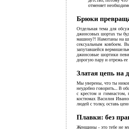
детство, потому что
отменяет необходимо
Брюки превраща
Отдельная тема для обсу
джинсовых шортах ты буд
машину?! Намотаны на шва
сексуальным ковбоем. Вы
запутавшейся вермишелью
джинсовые шортики певиц
дорогую пару и отрежь ее 
Златая цепь на 
Мы уверены, что ты никог
неудобно говорить... В о
с крестом и гимнастом,
костюмах Василия Иванов
людей с толку, оставь цен
Плавки: без пра
Женщины - это тебе не м