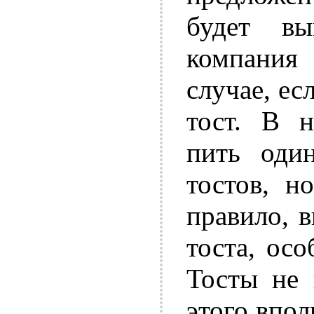
будет в
компания 
случае, ес
тост. В н
пить оди
тостов, н
правило, 
тоста, ос
Тосты не 
этого впол