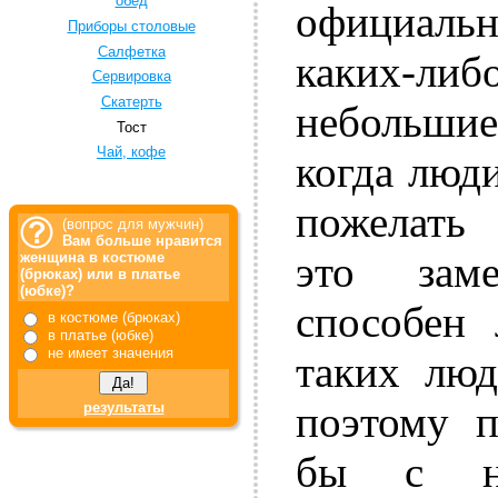
обед
официал
Приборы столовые
Салфетка
каких-либ
Сервировка
Скатерть
небольшие
Тост
Чай, кофе
когда люд
пожелать 
(вопрос для мужчин)
Вам больше нравится
это заме
женщина в костюме
(брюках) или в платье
(юбке)?
способен 
в костюме (брюках)
в платье (юбке)
не имеет значения
таких люд
поэтому п
результаты
бы с не