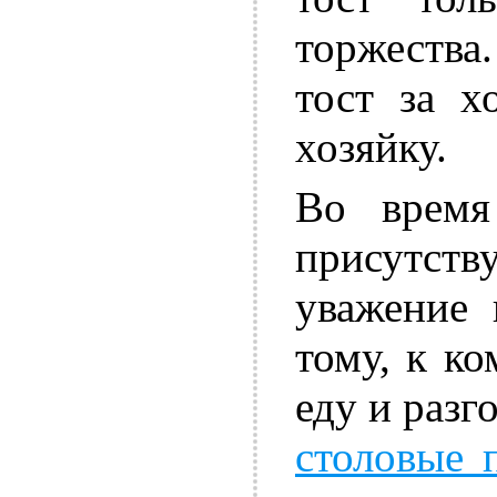
торжеств
тост за х
хозяйку.
Во время
присутств
уважение 
тому, к к
еду и раз
столовые 