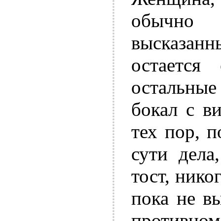
обычно
высказанны
остается
остальны
бокал с в
тех пор, п
сути дела
тост, нико
пока не в
противном