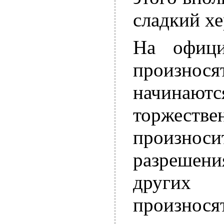
сладкий хе
На офици
произнося
начинают
торжеств
произносит
разрешен
других
произнося