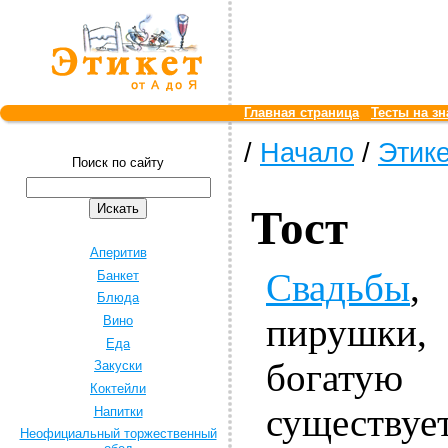
Главная страница
Тесты на зн
/
Начало
/
Этике
Поиск по сайту
Тост
Аперитив
Свадьбы
,
Банкет
Блюда
пирушки
Вино
Еда
богатую
Закуски
Коктейли
существует
Напитки
Неофициальный торжественный