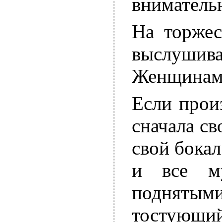
вниматель
На торже
выслушиваю
Женщинам в
Если прои
сначала с
свой бокал
и все м
подняты
тостующ