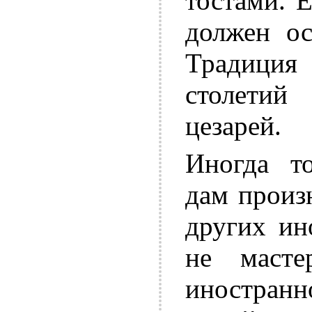
тостами. Е
должен ос
Традиция 
столетий
цезарей.
Иногда т
дам произ
других ин
не масте
иностра