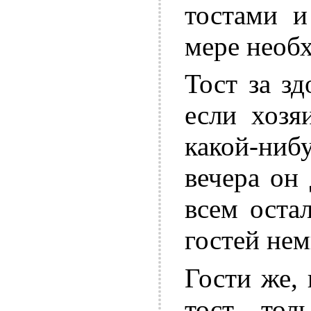
тостами и
мере необ
Тост за зд
если хозя
какой-ниб
вечера он
всем оста
гостей нем
Гости же,
тост тол