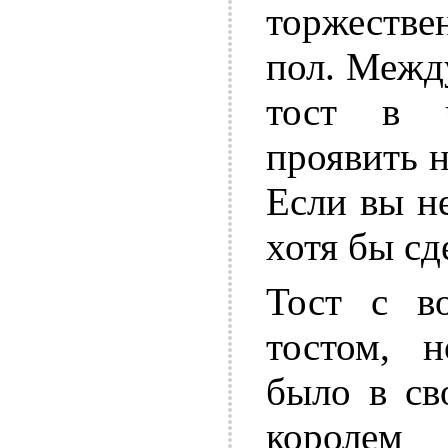
торжестве
пол. Межд
тост в ч
проявить н
Если вы н
хотя бы сд
Тост с в
тостом, 
было в св
королем