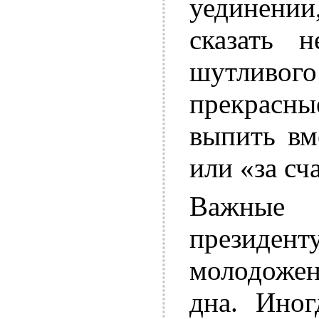
уединени
сказать н
шутливого
прекрасны
выпить вм
или «за сч
Важные 
президе
молодоже
дна. Иног