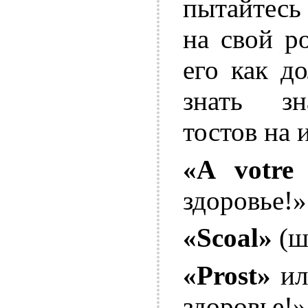
пытайтесь 
на свой р
его как д
знать зн
тостов на 
«A votre 
здоровье!»
«Scoal»
(ш
«Prost»
и
здоровье!»