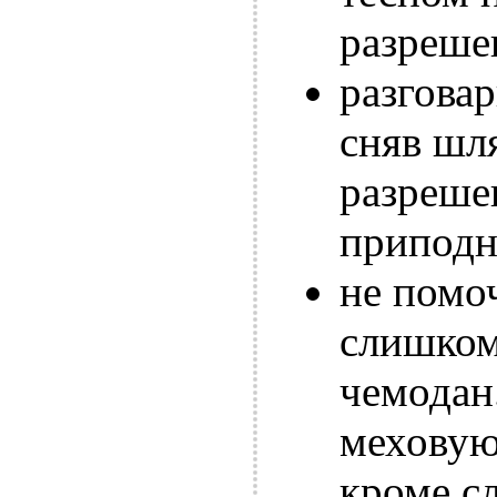
разреше
разгова
сняв шл
разрешен
приподня
не помо
слишком
чемодан
меховую
кроме сл