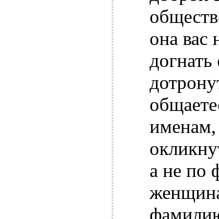
обществ
она вас 
догнать
дотронут
общаете
именам,
окликнут
а не по 
женщина
фамилию