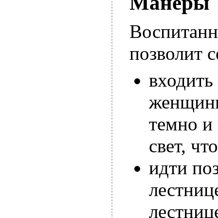
Манеры
Воспитан
позволит с
входить
женщины
темно и
свет, чт
идти по
лестнице
лестнице