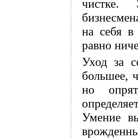
чистке.
бизнесмен
на себя в
равно ниче
Уход за с
большее, 
но опря
определяе
Умение в
врожде