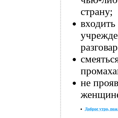
страну;
входить
учрежде
разговар
смеятьс
промаха
не проя
женщин
Доброе утро, пож