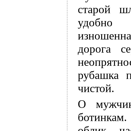
старой ш
удобно 
изношенна
дорога се
неопрятн
рубашка п
чистой.
О мужчи
ботинкам
облик - ч