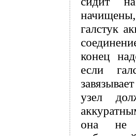
сидит н
начищены,
галстук ак
соединени
конец на
если га
завязывает
узел до
аккуратны
она не 