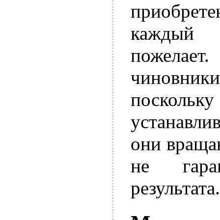
приобрете
каждый 
пожелае
чиновник
посколь
устанавлив
они враща
не гара
результата.