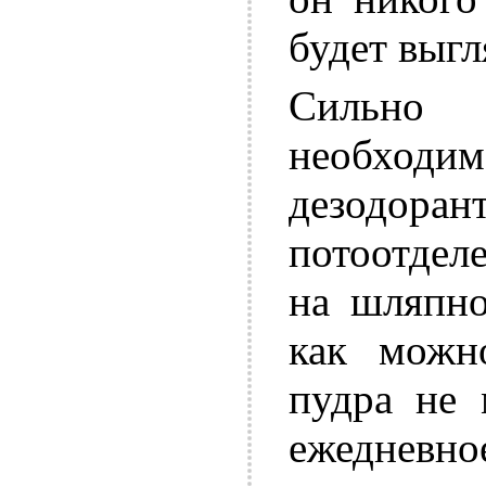
будет выгл
Сильно
необхо
дезодоран
потоотдел
на шляпно
как можн
пудра не 
ежедневно