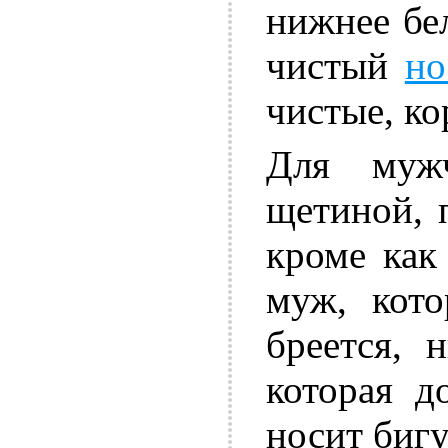
нижнее бел
чистый
но
чистые, к
Для муж
щетиной, 
кроме ка
муж, кот
бреется, 
которая д
носит бигу