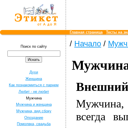
Главная страница
Тесты на зн
/
Начало
/
Мужч
Поиск по сайту
Мужчин
Духи
Женщина
Внешний
Как познакомиться с парнем
Любит - не любит
Мужчина
Мужчина, 
Мужчина и женщина
Мужчина, вид сбоку
всегда в
Опоздание
Помолвка, свадьба