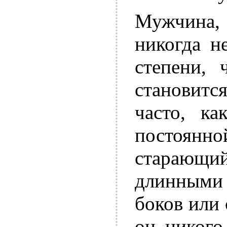
Мужчина, 
никогда н
степени, 
становится
часто, к
постоян
старающ
длинными
боков или 
он никого