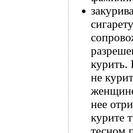
закурива
сигарет
сопровож
разрешен
курить. 
не курит
женщине
нее отр
курите т
тесном 