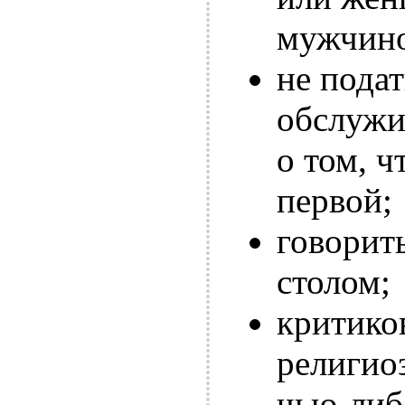
мужчин
не подат
обслужи
о том, 
первой;
говорит
столом;
критико
религио
чью-либ