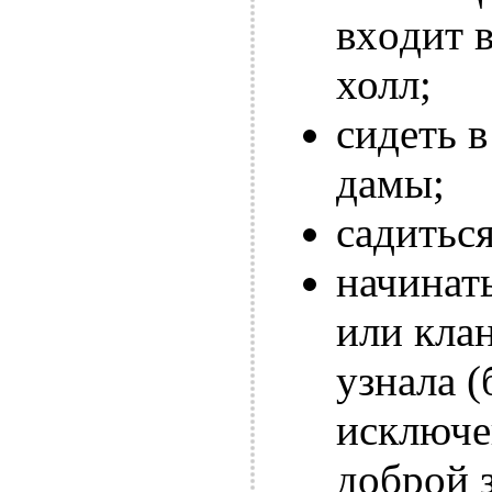
вxoдит 
холл;
сидеть 
дамы;
садитьс
начинат
или клан
узнала (
исключе
доброй 