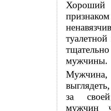
Хороший о
признаком
ненавязч
туалетной
тщатель
мужчины.
Мужчин
выглядеть
за свое
мужчин 