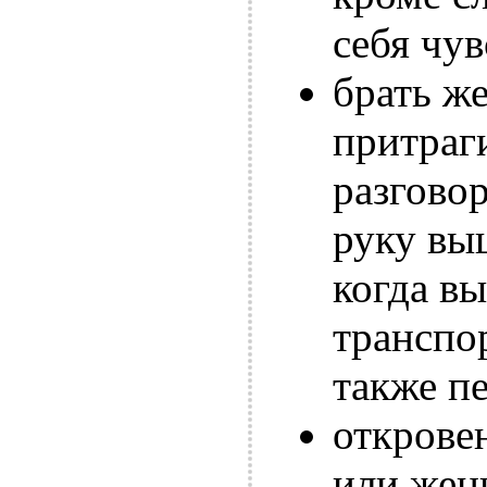
себя чув
брать ж
притраги
разговор
руку выш
когда вы
транспор
также п
открове
или жен