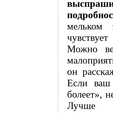
выспра
подробно
мельком 
чувствует
Можно ве
малоприят
он расска
Если ваш
болеет», н
Лучше с