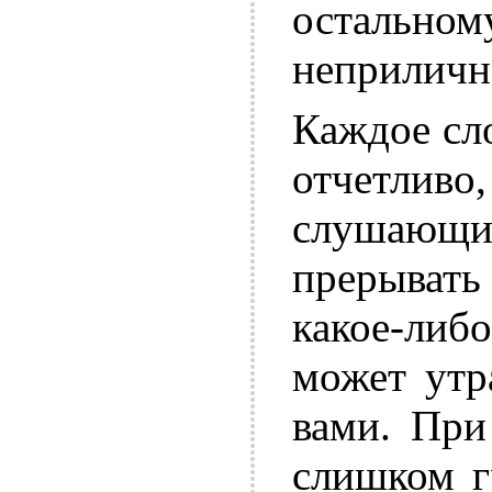
остально
неприличн
Каждое сл
отчетливо
слушающ
прерывать
какое-либо
может утр
вами. При
слишком г