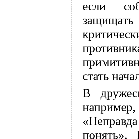
если со
защищать
критиче
противн
примитивн
стать нача
В дружес
наприме
«Неправда
понять».