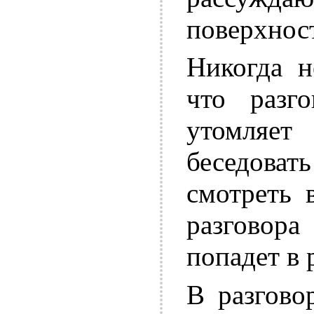
поверхнос
Никогда н
что разг
утомляе
беседова
смотреть 
разговора
попадет в 
В разгово