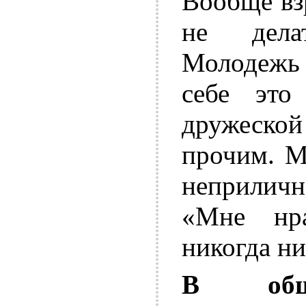
Вообще вз
не дела
Молодежь 
себе это
дружеской
прочим. М
неприличн
«Мне нра
никогда ни
В общ