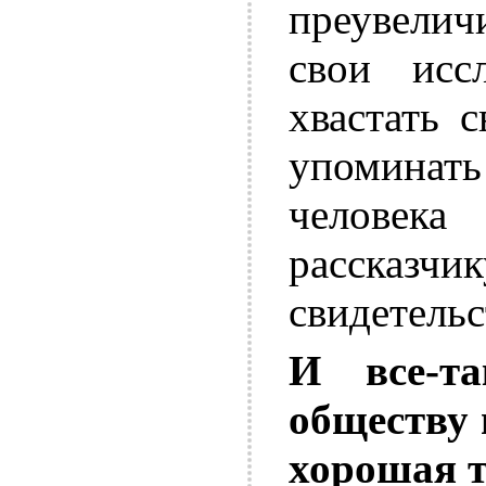
преувелич
свои иссл
хвастать 
упоминать
человек
рассказч
свидетельс
И все-т
обществу 
хорошая т