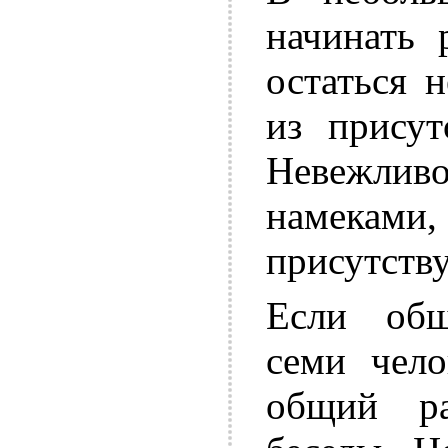
начинать 
остаться 
из присут
Невежливо
намеками
присутств
Если общ
семи чело
общий ра