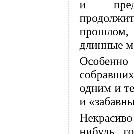
и предч
продолжи
прошлом,
длинные м
Особенн
собравши
одним и т
и «забавны
Некрасив
нибудь го