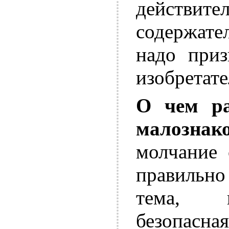
действ
содержате
надо при
изобретат
О чем ра
малознак
молчание 
правильно
тема, и
безопас