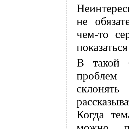
Неинтерес
не обязат
чем-то се
показатьс
В такой 
проблем
склонят
рассказыв
Когда тем
можно п