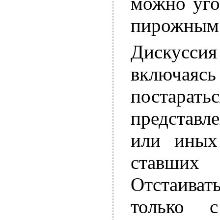
можно уго
пирожным.
Дискусс
включаяс
постарать
представл
или иных
ставших 
Отстаив
только 