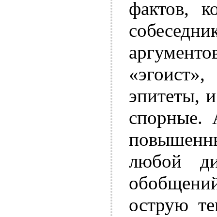
фактов, к
собесед
аргумен
«эгоист
эпитеты, и
спорные. 
повышенны
любой ди
обобщений
острую те