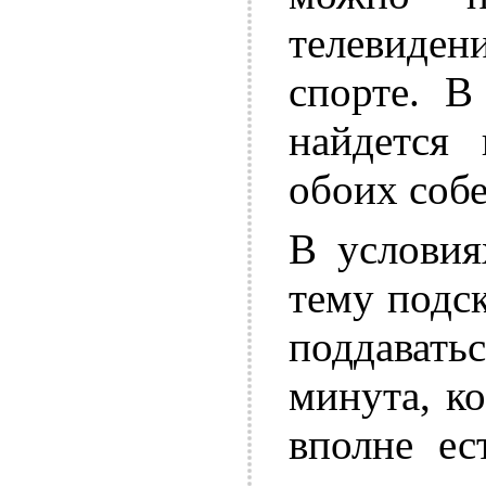
телевиде
спорте. В
найдется 
обоих собе
В услови
тему подск
поддавать
минута, ко
вполне ес