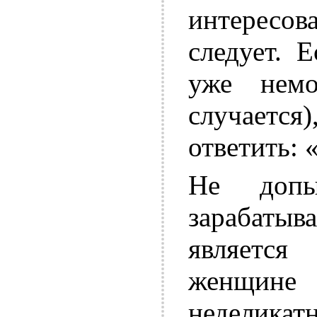
интересов
следует. 
уже немо
случается
ответить: 
Не допы
зарабатыв
является
женщине
неделикат