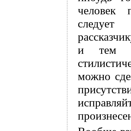
человек 
следует
рассказчик
и тем б
стилистич
можно сде
присутс
исправля
произнесе