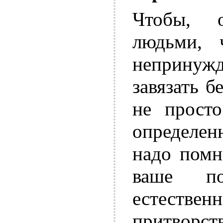
Чтобы, 
людьми, 
непринуж
завязать б
не просто
определен
надо помн
ваше по
естеств
притвор