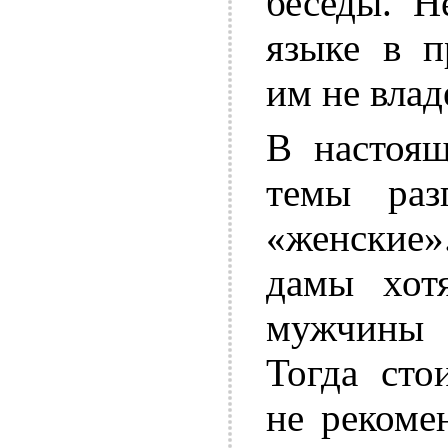
беседы. Н
языке в п
им не влад
В настоящ
темы раз
«женские»
дамы хот
мужчины 
Тогда сто
не рекоме