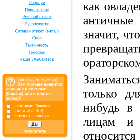
как овлад
Поцелуи
Приветствие
античные
Речевой этикет
Рукопожатие
значит, чт
Сетевой этикет (e-mail)
Спор
превращ
Тактичность
Телефон
ораторском
Чаще улыбайтесь
Занимать
(вопрос для мужчин)
Вам больше нравится
только дл
женщина в костюме
(брюках) или в платье
(юбке)?
нибудь в 
в костюме (брюках)
в платье (юбке)
не имеет значения
лицам и 
результаты
относитс