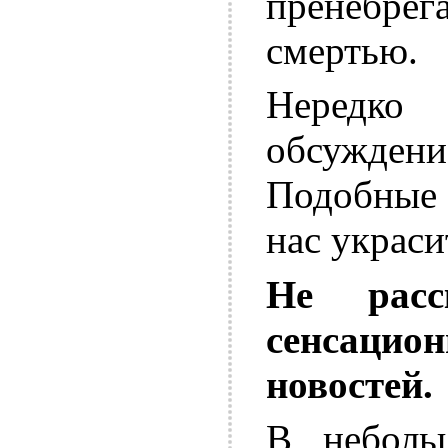
пренебрег
смертью.
Нередко
обсуждени
Подобные
нас украси
Не расс
сенсацио
новостей.
В неболь