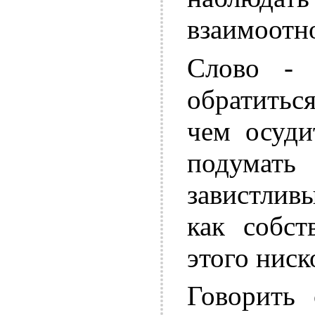
взаимоотн
Слово - 
обратитьс
чем осуди
подумат
завистливы
как собст
этого ниск
Говорить 