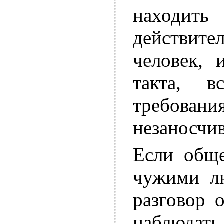
находить
действит
человек,
такта, 
требова
незаносчив
Если обще
чужими лю
разговор 
наблюдат