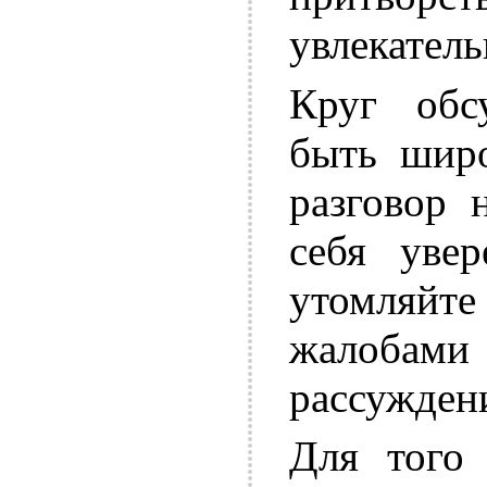
увлекатель
Круг обс
быть широ
разговор 
себя уве
утомляй
жалоба
рассужден
Для того 