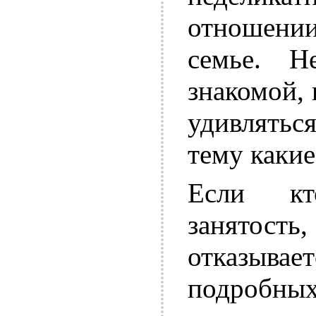
отношени
семье. Н
знакомой,
удивляться
тему какие
Если кт
занятос
отказывае
подробны