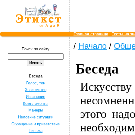
Главная страница
Тесты на зн
/
Начало
/
Обще
Поиск по сайту
Беседа
Беседа
Искусству
Голос, тон
Знакомство
несомнен
Извинения
Комплименты
этого над
Манеры
Неловкие ситуации
необходим
Обращение и приветствие
Письма