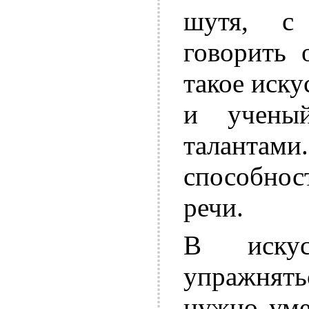
шутя, с
говорить 
такое иску
и учены
таланта
способнос
речи.
В искус
упражнятьс
нужно уме