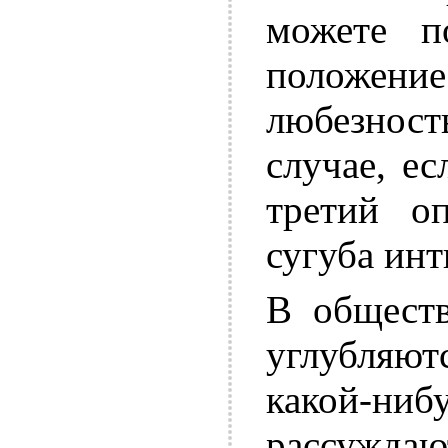
можете п
положен
любезнос
случае, е
третий оп
сугуба инт
В обществ
углубляют
какой-ниб
рассуж