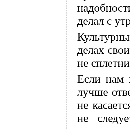
надобности
делал с утр
Культурны
делах сво
не сплетни
Если нам 
лучше отве
не касаетс
не следу