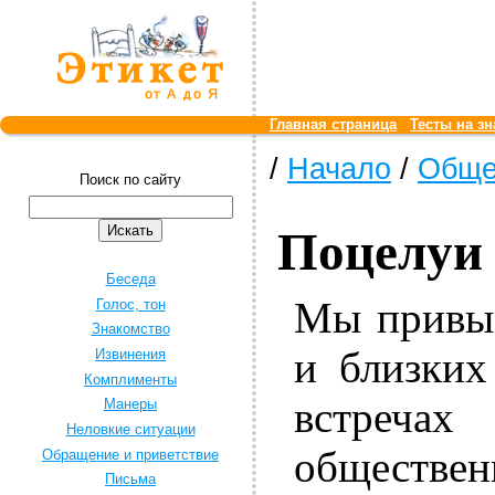
Главная страница
Тесты на зн
/
Начало
/
Обще
Поиск по сайту
Поцелуи
Беседа
Мы привык
Голос, тон
Знакомство
и близких
Извинения
Комплименты
встреч
Манеры
Неловкие ситуации
обществ
Обращение и приветствие
Письма