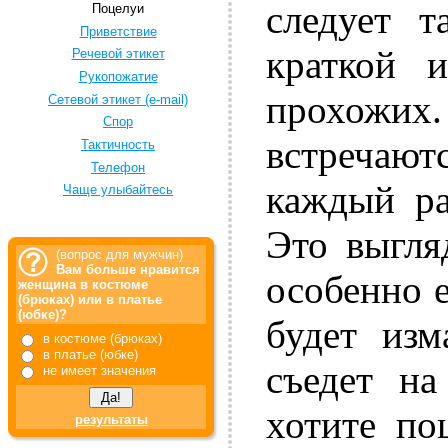
следует т
Поцелуи
Приветствие
краткой 
Речевой этикет
Рукопожатие
прохожих.
Сетевой этикет (e-mail)
Спор
встречаютс
Тактичность
Телефон
каждый ра
Чаще улыбайтесь
Это выгля
(вопрос для мужчин)
Вам больше нравится
особенно е
женщина в костюме
(брюках) или в платье
(юбке)?
будет изм
в костюме (брюках)
в платье (юбке)
съедет н
не имеет значения
хотите по
результаты