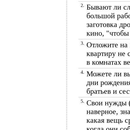
2.
Бывают ли сл
большой рабо
заготовка дро
кино, "чтобы
3.
Отложите на
квартиру не 
в комнатах в
4.
Можете ли вы
дни рождения
братьев и се
5.
Свои нужды (
наверное, зн
какая вещь с
когда они со