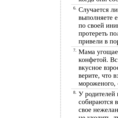
6.
Случается ли
выполняете е
по своей ини
протереть по
привели в по
7.
Мама угощае
конфетой. Вс
вкусное взро
верите, что 
мороженого, 
8.
У родителей 
собираются в
свое нежелан
не уходить, т