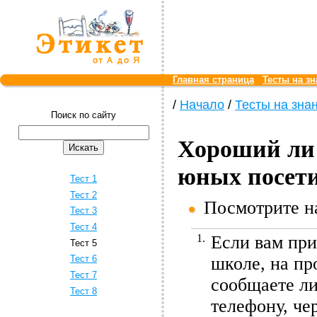
Главная страница
Тесты на зн
/
Начало
/
Тесты на знан
Поиск по сайту
Хороший ли 
юных посет
Тест 1
Тест 2
Посмотрите на
Тест 3
Тест 4
1.
Если вам при
Тест 5
школе, на пр
Тест 6
Тест 7
сообщаете ли
Тест 8
телефону, че