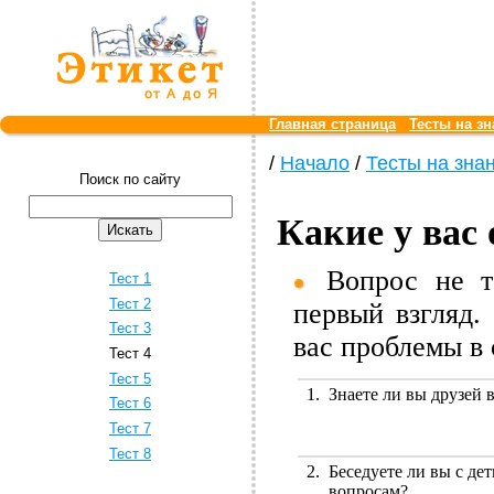
Главная страница
Тесты на зн
/
Начало
/
Тесты на знан
Поиск по сайту
Какие у вас
Вопрос не та
Тест 1
Тест 2
первый взгляд.
Тест 3
вас проблемы в
Тест 4
Тест 5
1.
Знаете ли вы друзей 
Тест 6
Тест 7
Тест 8
2.
Беседуете ли вы с де
вопросам?