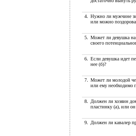
достаточно вынуть ру
4.
Нужно ли мужчине зим
или можно поздороват
5.
Может ли девушка на 
своего потенциальног
6.
Если девушка идет пе
нее (б)?
7.
Может ли молодой чел
или ему необходимо 
8.
Должен ли хозяин дом
пластинку (а), или о
9.
Должен ли кавалер пр