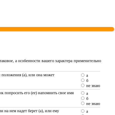
 таковое, а особенности вашего характера применительно
и положения (а), или она может
а
б
не знаю
к попросить его (ее) напомнить свое имя
а
б
не знаю
 на нем надет берет (а), или ему
а