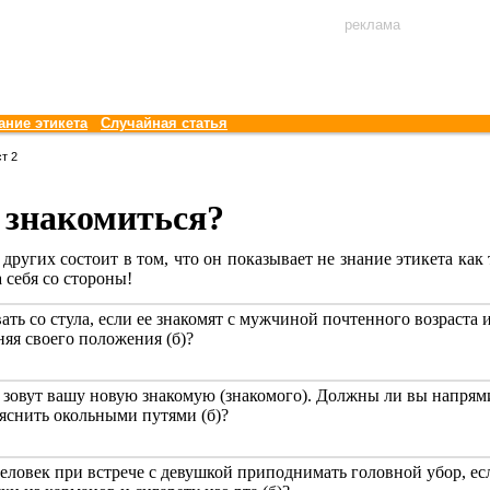
реклама
ание этикета
Случайная статья
ст 2
 знакомиться?
 других состоит в том, что он показывает не знание этикета как
а себя со стороны!
ать со стула, если ее знакомят с мужчиной почтенного возраста 
няя своего положения (б)?
 зовут вашу новую знакомую (знакомого). Должны ли вы напрями
ыяснить окольными путями (б)?
ловек при встрече с девушкой приподнимать головной убор, если