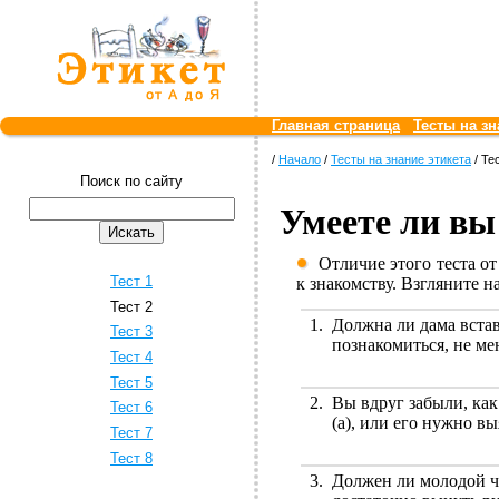
Главная страница
Тесты на зн
/
Начало
/
Тесты на знание этикета
/ Те
Поиск по сайту
Умеете ли вы
Отличие этого теста от
Тест 1
к знакомству. Взгляните н
Тест 2
1.
Должна ли дама встав
Тест 3
познакомиться, не ме
Тест 4
Тест 5
2.
Вы вдруг забыли, как
Тест 6
(а), или его нужно в
Тест 7
Тест 8
3.
Должен ли молодой че