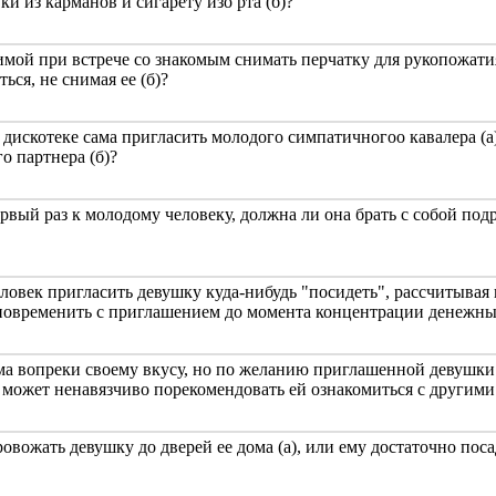
ки из карманов и сигарету изо рта (б)?
ой при встрече со знакомым снимать перчатку для рукопожатия, 
ься, не снимая ее (б)?
дискотеке сама пригласить молодого симпатичногоo кавалера (а
о партнера (б)?
рвый раз к молодому человеку, должна ли она брать с собой подр
овек пригласить девушку куда-нибудь "посидеть", рассчитывая 
повременить с приглашением до момента концентрации денежных
а вопреки своему вкусу, но по желанию приглашенной девушки с
н может ненавязчиво порекомендовать ей ознакомиться с другими
овожать девушку до дверей ее дома (а), или ему достаточно посад