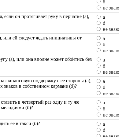
б
не знаю
если он протягивает руку в перчатке (а),
а
б
не знаю
), или ей следует ждать инициативы от
а
б
не знаю
угу (а), или она вполне может обойтись без
а
б
не знаю
на финансовую поддержку с ее стороны (а),
а
 знаков в собственном кармане (б)?
б
не знаю
тавить в четвертый раз одну и ту же
а
 мелодиями (б)?
б
не знаю
ить ее в такси (б)?
а
б
не знаю