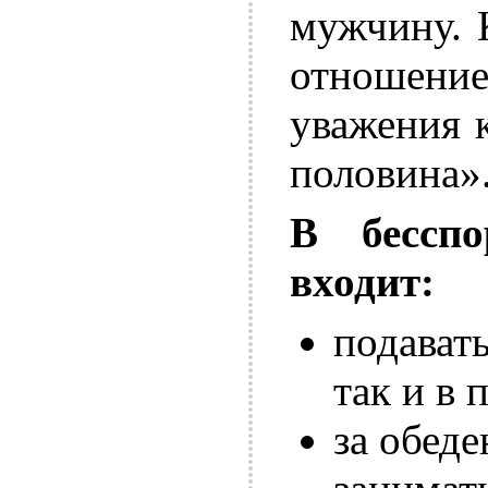
мужчину. 
отношение 
уважения к
половина»
В бессп
входит:
подавать
так и в 
за обед