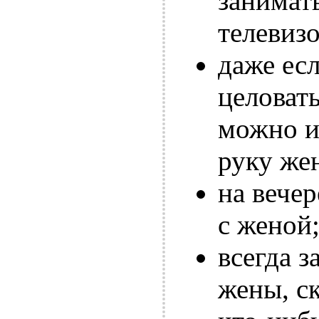
занимат
телевизо
даже есл
целоват
можно и
руку же
на вечер
с женой
всегда з
жены, ск