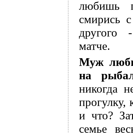
любишь п
смирись с
другого 
матче.
Муж люби
на рыбал
никогда н
прогулку, 
и что? За
семье вес