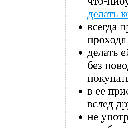
что-ниб
делать 
всегда п
проходя 
делать 
без пово
покупат
в ее при
вслед д
не упот