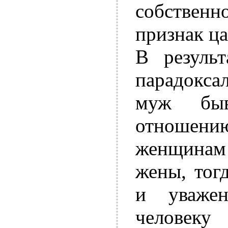
собственн
признак ца
В результ
парадокса
муж быв
отношен
женщина
жены, тог
и уваже
человек