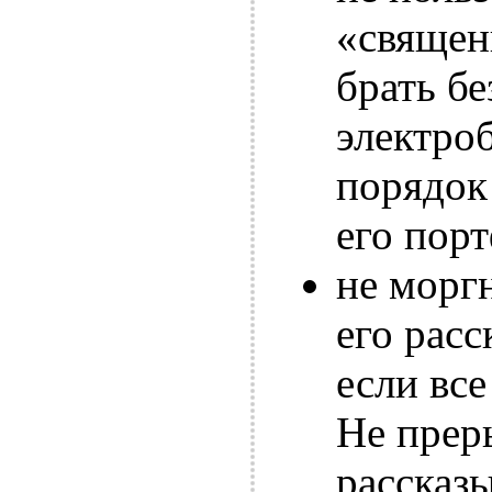
«священ
брать б
электроб
порядок 
его порт
не морг
его расс
если все
Не прер
рассказ