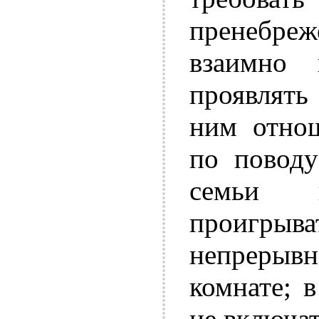
пренебреж
взаимно 
проявлять
ним отнош
по поводу
семьи 
проигры
непреры
комнате; 
не включат