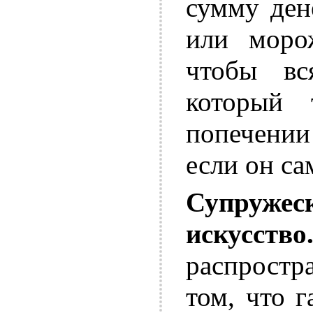
сумму ден
или моро
чтобы вс
который 
попечении
если он са
Супружес
искусство
распростр
том, что 