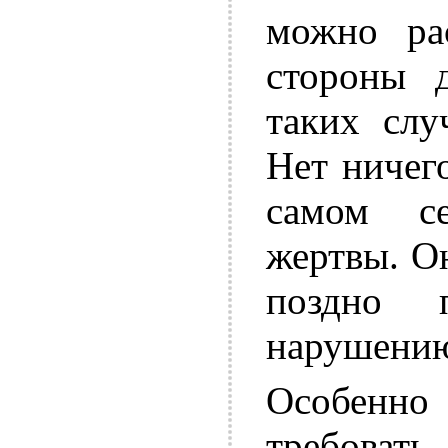
можно ра
стороны д
таких слу
Нет ничег
самом с
жертвы. О
поздно 
нарушению
Особенн
требоват