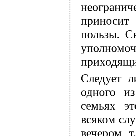
неограни
приносит 
пользы. С
уполномо
приходящи
Следует л
одного и
семьях эт
всяком слу
вечером, т