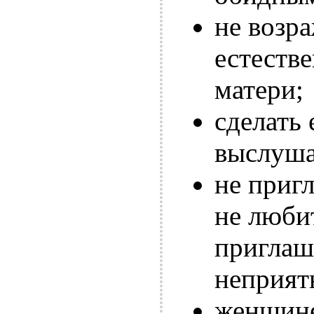
не возра
естеств
матери;
сделать
выслушат
не пригл
не люби
приглаш
неприят
женщине