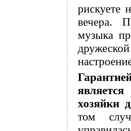
рискуете 
вечера. П
музыка пр
дружеской
настроение
Гаранти
являетс
хозяйки д
том слу
управилась