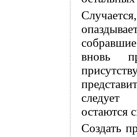
Случаетс
опаздыва
собравшиес
вновь п
присутств
представ
следует
остаются с
Создать п