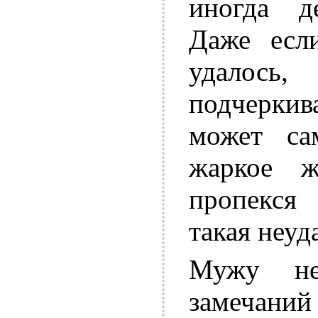
иногда д
Даже если
удалось
подчеркив
может са
жаркое ж
пропекся
такая неуд
Мужу не
замечаний