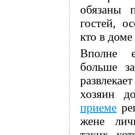
обязаны 
гостей, о
кто в доме
Вполне е
больше за
развлека
хозяин д
приеме
реп
жене лич
таких, ко