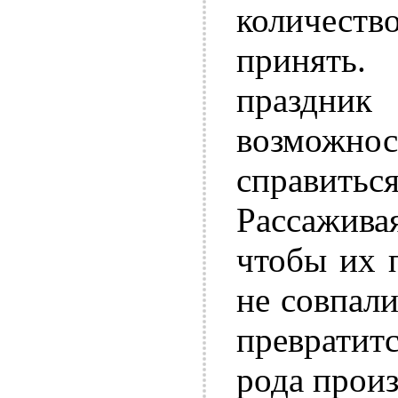
количес
принять.
праздник 
возможно
справитьс
Рассаживая
чтобы их 
не совпали
превратит
рода прои