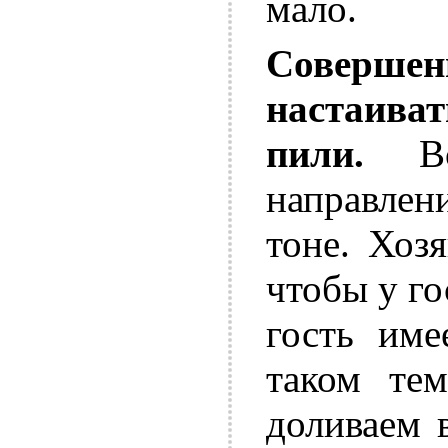
мало.
Соверш
настаива
пили.
Вся
направлен
тоне. Хоз
чтобы у го
гость име
таком тем
доливаем 