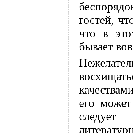
беспоря
гостей, чт
что в это
бывает вов
Нежелат
восхища
качествам
его может
следует
литератур