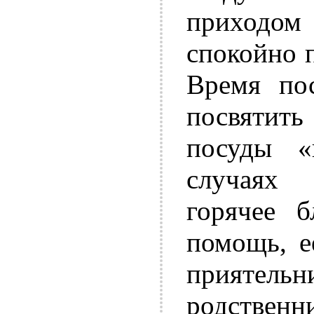
приходом
спокойно п
Время по
посвятит
посуды «
случаях 
горячее б
помощь, е
прияте
родственн