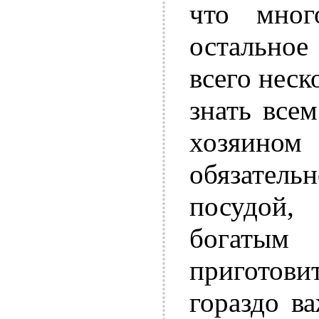
что мног
остальное
всего неск
знать все
хозяином
обязатель
посудой
богатым
приготови
гораздо в