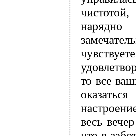
чистотой,
нарядн
замечат
чувствуе
удовлетво
то все ва
оказать
настроени
весь вече
что в забо