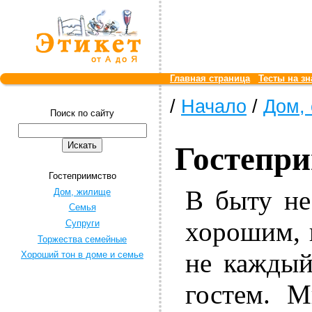
Главная страница
Тесты на зн
/
Начало
/
Дом,
Поиск по сайту
Гостепр
Гостеприимство
В быту не
Дом, жилище
Семья
хорошим, 
Супруги
Торжества семейные
не каждый
Хороший тон в доме и семье
гостем. М