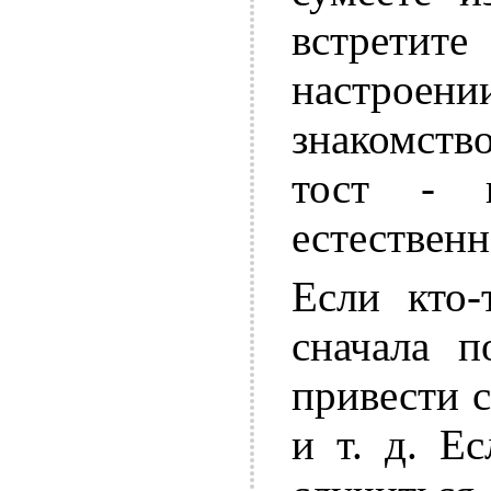
встрети
настрое
знакомств
тост - 
естествен
Если кто-
сначала п
привести 
и т. д. Е