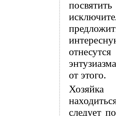
посвят
исключи
предлож
интересну
отнесут
энтузиазма
от этого.
Хозяйка
находить
следует по