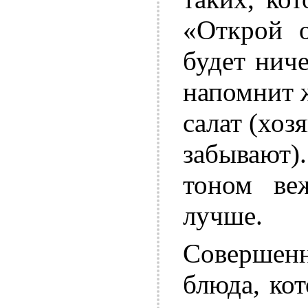
«Открой о
будет нич
напомнит ж
салат (хоз
забывают)
тоном ве
лучше.
Совершенн
блюда, ко