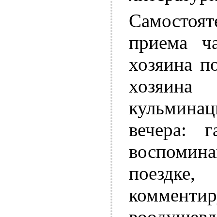
Самостоят
приема ча
хозяина п
хозяина
кульмина
вечера: г
воспомина
поездке,
комментир
воодушевле