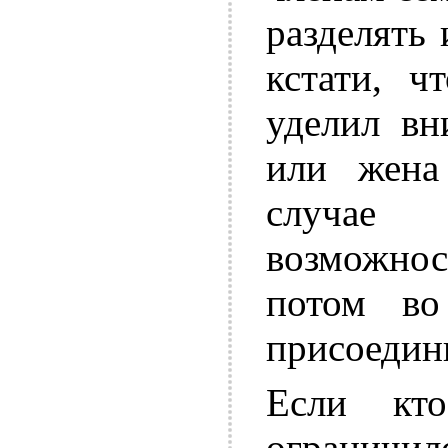
разделять
кстати, ч
уделил вн
или жена
случае 
возможнос
потом во
присоедин
Если кт
ограничил