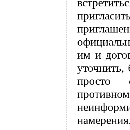
встретит
пригласи
приглаш
официальн
им и дого
уточнить, 
просто 
противном
неинфо
намерения