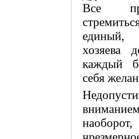
Все пр
стремить
единый, 
хозяева 
каждый б
себя жела
Недопус
вниманием
наоборот
чрезмерно