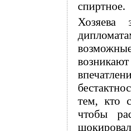
спиртное.
Хозяева
дипломат
возможн
возникают
впечат
бестактно
тем, кто 
чтобы ра
шокиров