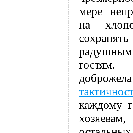
мере непр
на хлоп
сохранять
радушны
гостям
доброжел
тактичнос
каждому г
хозяева
остальных 