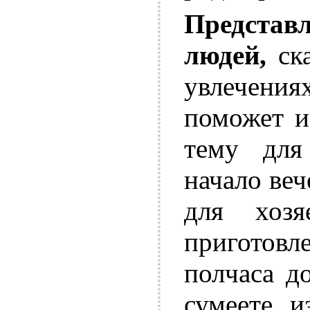
Представл
людей,
ска
увлечения
поможет и
тему для
начало ве
для хоз
приготовл
полчаса д
сумеете и