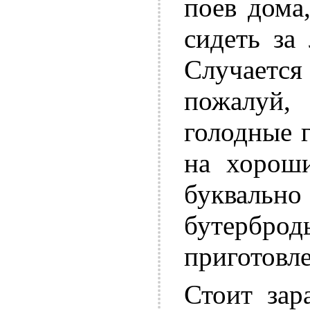
поев дома
сидеть за
Случает
пожалуй,
голодные 
на хороши
букваль
бутерб
приготовле
Стоит зар