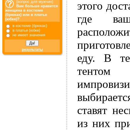
этого дост
(вопрос для мужчин)
Вам больше нравится
женщина в костюме
где ва
(брюках) или в платье
(юбке)?
в костюме (брюках)
расположи
в платье (юбке)
не имеет значения
приготовл
результаты
еду. В т
тент
импровиз
выбирается
ставят не
из них пр