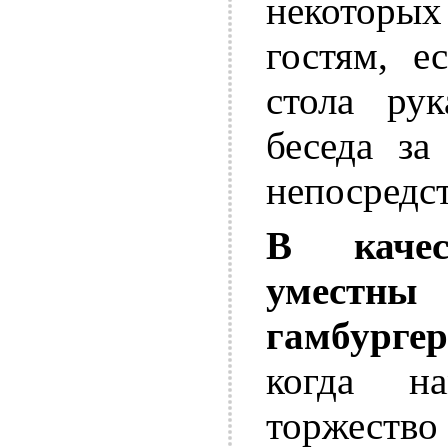
некоторых
гостям, е
стола ру
беседа за
непосредс
В качес
уместн
гамбургер
когда на
торжество