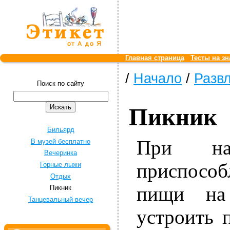
Главная страница
Тесты на зн
/
Начало
/
Разв
Поиск по сайту
Пикник
Бильярд
При нал
В музей бесплатно
Вечеринка
приспосо
Горные лыжи
Отдых
пищи на
Пикник
Танцевальный вечер
устроить 