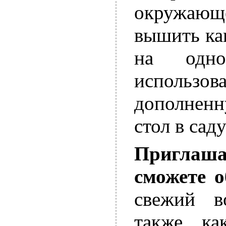
окружающе
вышить ка
на одно
использ
дополнен
стол в сад
Приглашай
сможете о
свежий в
также ка