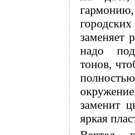
гармон
городски
заменяет 
надо под
тонов, чт
полнос
окружение
заменит ц
яркая плас
Вертел, 