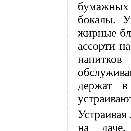
бумажных 
бокалы. У
жирные бл
ассорти н
напитк
обслужив
держат в
устраивают
Устраивая
на даче,