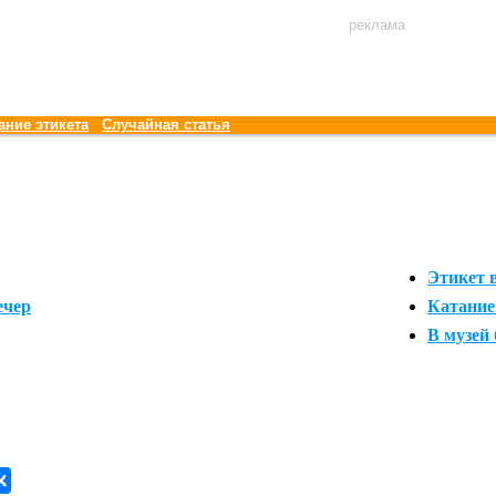
реклама
ание этикета
Случайная статья
Этикет 
ечер
Катание
В музей