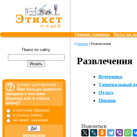
Главная страница
Тесты на зн
/
Начало
/ Развлечения
Поиск по сайту
Развлечения
Вечеринка
Танцевальный в
(вопрос для мужчин)
Вам больше нравится
Отдых
женщина в костюме
(брюках) или в платье
Пикник
(юбке)?
в костюме (брюках)
в платье (юбке)
не имеет значения
Поделиться:
результаты