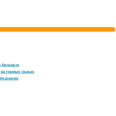
в бильярде
 на горных лыжах
 бесплатно