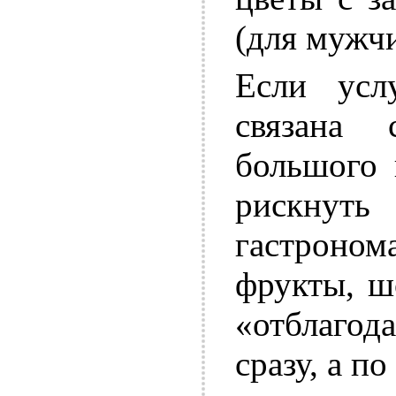
(для мужч
Если усл
связана
большого 
рискнут
гастрон
фрукты, ш
«отблаго
сразу, а п