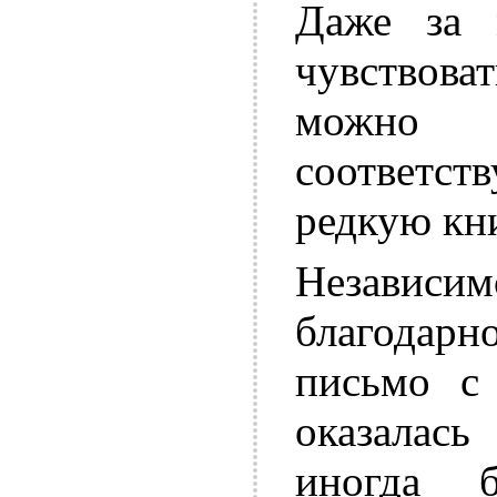
Даже за 
чувствов
можно 
соответст
редкую кни
Независим
благодарн
письмо с 
оказалась
иногда 