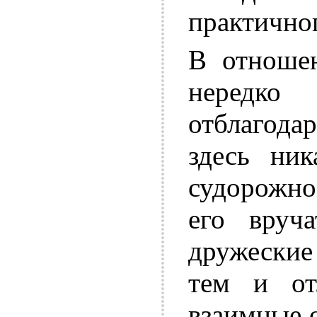
практичног
В отноше
нередко 
отблагодар
здесь ник
судорожно
его вруч
дружески
тем и от
взаимные 