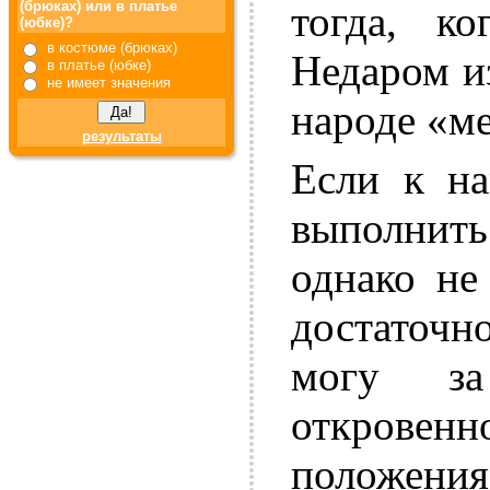
тогда, к
(брюках) или в платье
(юбке)?
в костюме (брюках)
Недаром и
в платье (юбке)
не имеет значения
народе «м
результаты
Если к на
выполнить
однако не
достаточн
могу за
откровенн
положения