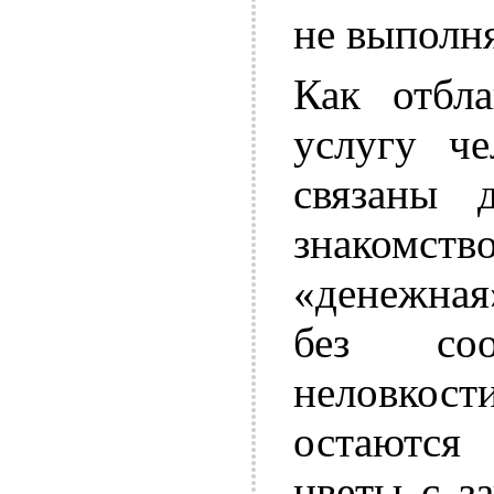
не выполн
Как отбла
услугу ч
связаны 
знакомст
«денежная
без соо
неловкос
остаются
цветы с з