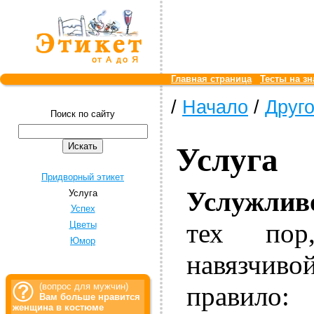
Главная страница
Тесты на зн
/
Начало
/
Друг
Поиск по сайту
Услуга
Придворный этикет
Услужлив
Услуга
Успех
тех пор
Цветы
Юмор
навязчив
правило:
(вопрос для мужчин)
Вам больше нравится
женщина в костюме