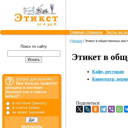
Главная страница
Тесты на зн
/
Начало
/ Этикет в общественных мес
Поиск по сайту
Этикет в общ
Кафе, ресторан
Кинотеатр, верн
(вопрос для мужчин)
Вам больше нравится
женщина в костюме
(брюках) или в платье
(юбке)?
Поделиться:
в костюме (брюках)
в платье (юбке)
не имеет значения
результаты