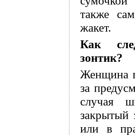
сумочкой
также са
жакет.
Как сле
зонтик?
Женщина п
за предус
случая ш
закрытый 
или в пра