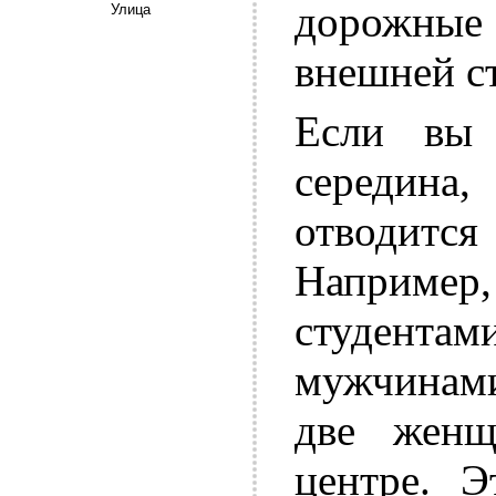
дорожные 
Улица
внешней с
Если вы 
середина,
отводитс
Например
студента
мужчинами
две жен
центре. Э