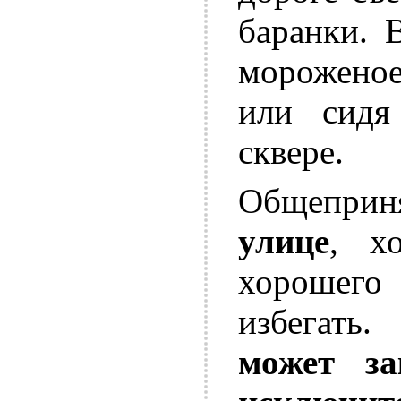
баранки. 
мороженое
или сидя
сквере.
Общеприн
улице
, х
хорошего
избегат
может з