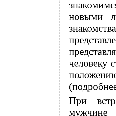
знакомимс
новыми л
знакомс
представ
предста
человеку 
положен
(подробне
При встр
мужчине