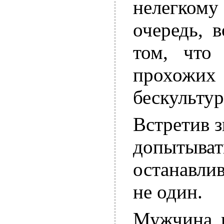
нелегком
очередь, 
том, что 
прохожи
бескультур
Встретив з
допытыват
останавли
не один.
Мужчина в