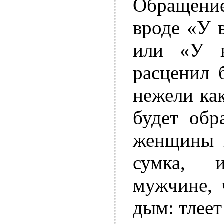
Обращени
вроде «У 
или «У в
расценил 
нежели ка
будет обр
женщины н
сумка, 
мужчине, 
дым: тлеет