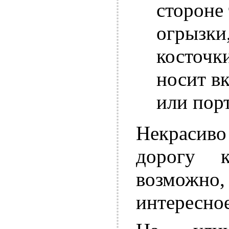
стороне 
огрызки
косточки
носит в
или пор
Некрасив
дорогу 
возможн
интересное