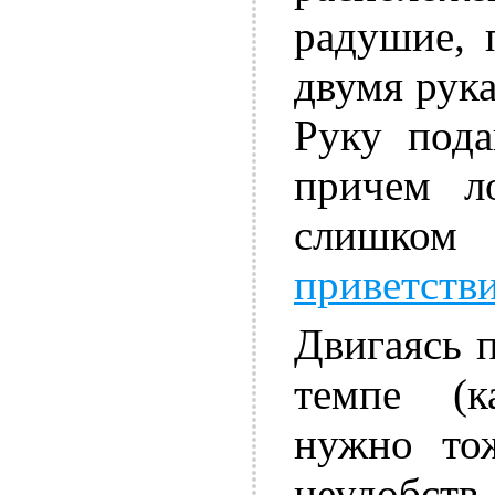
радушие, 
двумя рука
Руку пода
причем л
слишком
приветств
Двигаясь 
темпе (к
нужно тож
неудобс