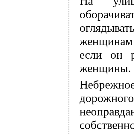
На ули
оборачива
оглядыв
женщинам
если он р
женщины.
Небрежно
дорожного
неоправд
собственн