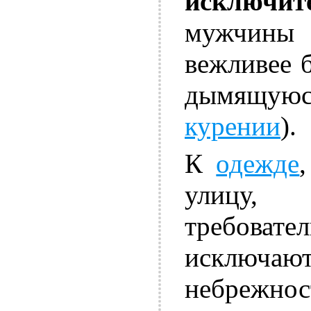
исключи
мужчины
вежливее б
дымящуюс
курении
).
К
одежде
улицу,
требовате
исключают
небрежнос