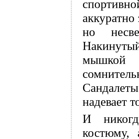
спортивн
аккуратно 
но несве
Накинутый
мышкой
сомнитель
Сандалет
надевает т
И никог
костюму, 