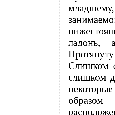
младше
занима
нижестоя
ладонь, 
Протянуту
Слишком с
слишком д
некотор
образом
располо