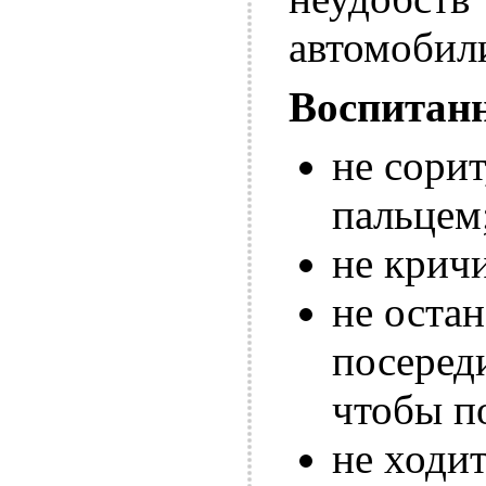
автомобил
Воспитанн
не сорит
пальцем
не кричи
не остан
посереди
чтобы п
не ходит