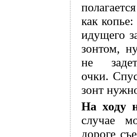
полагаетс
как копье
идущего з
зонтом, н
не заде
очки. Спу
зонт нужн
На ходу н
случае м
дороге съ