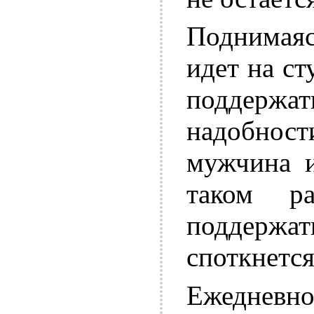
Поднимая
идет на ст
поддерж
надобност
мужчина и
таком ра
поддерж
споткнется
Ежедневн