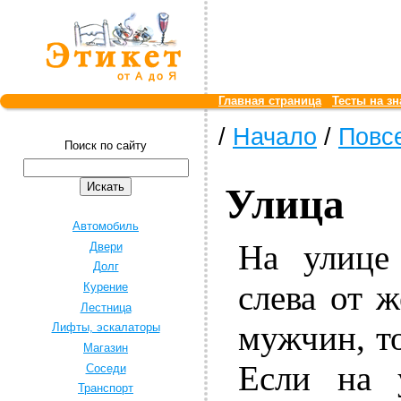
Главная страница
Тесты на зн
/
Начало
/
Повс
Поиск по сайту
Улица
Автомобиль
На улице
Двери
Долг
слева от 
Курение
Лестница
мужчин, то
Лифты, эскалаторы
Магазин
Если на 
Соседи
Транспорт