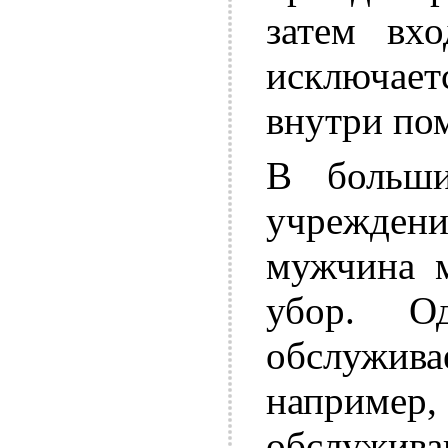
затем вх
исключае
внутри по
В больши
учрежде
мужчина м
убор. О
обслужи
наприме
обслужив