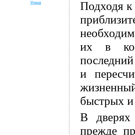
Подходя к 
Улица
приблиз
необходим
их в ко
последний
и пересчи
жизненн
быстрых и
В дверях
прежде пр