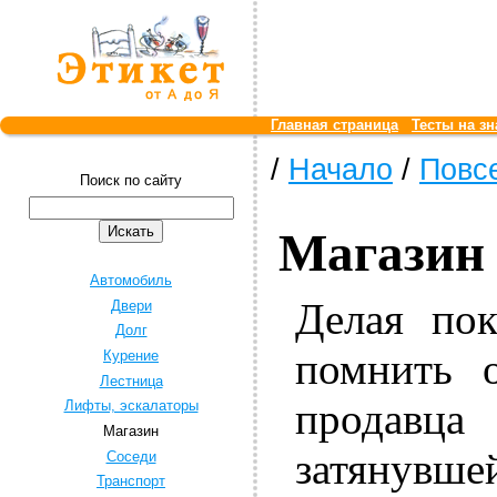
Главная страница
Тесты на зн
/
Начало
/
Повс
Поиск по сайту
Магазин
Автомобиль
Делая пок
Двери
Долг
помнить 
Курение
Лестница
продавца
Лифты, эскалаторы
Магазин
затянувш
Соседи
Транспорт