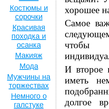
Костюмы и
хорошее на
сорочки
Самое важ
Красивая
следующе
походка и
чтобы 
осанка
индивидуа
Макияж
Мода
И второе 
Мужчины на
иметь не
торжествах
подобра
Немного о
долгое в
галстуке