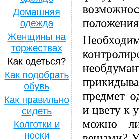
возможн
Домашняя
положения
одежда
Женщины на
Необх
торжествах
контролир
Как одеться?
необдум
Как подобрать
прикидыв
обувь
предмет о
Как правильно
и цвету к
сидеть
можно л
Колготки и
носки
вещами? У