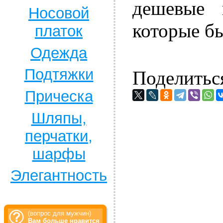
дешевые 
Носовой
которые бы
платок
Одежда
Подтяжки
Поделитьс
Прическа
Шляпы,
перчатки,
шарфы
Элегантность
(вопрос для мужчин)
Вам больше нравится