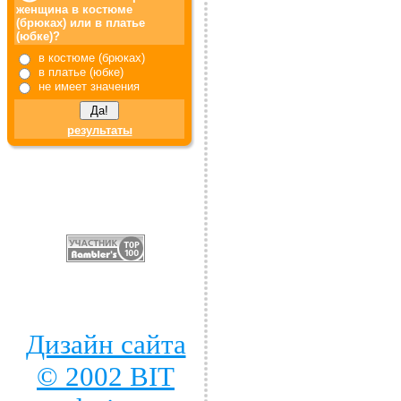
женщина в костюме
(брюках) или в платье
(юбке)?
в костюме (брюках)
в платье (юбке)
не имеет значения
результаты
Дизайн сайта
© 2002 BIT