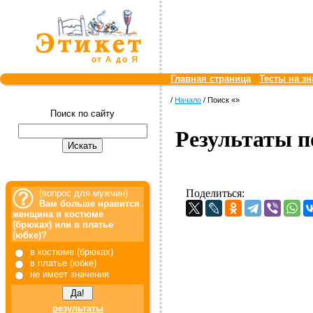
Главная страница
Тесты на зн
/
Начало
/ Поиск «»
Поиск по сайту
Результаты п
Поделиться:
(вопрос для мужчин)
Вам больше нравится
женщина в костюме
(брюках) или в платье
(юбке)?
в костюме (брюках)
в платье (юбке)
не имеет значения
результаты